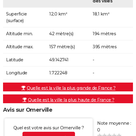
des villes
Superficie
12,0 km²
18,1 km²
(surface)
Altitude min.
42 mètre(s)
194 mètres
Altitude max.
157 mètre(s)
395 mètres
Latitude
49.142741
-
Longitude
1.722248
-
Quelle est la ville la plus grande de France ?
Quelle est la ville la plus haute de France ?
Avis sur Omerville
Note moyenne :
Quel est votre avis sur Omerville ?
0