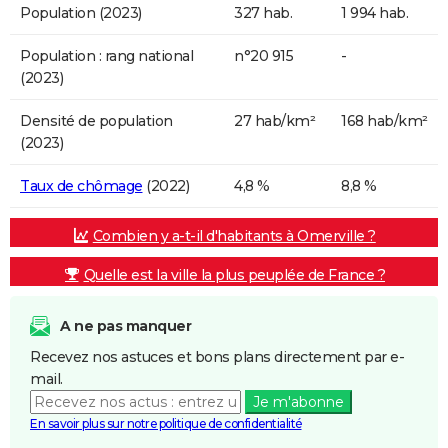
Population (2023)
327 hab.
1 994 hab.
Population : rang national
n°20 915
-
(2023)
Densité de population
27 hab/km²
168 hab/km²
(2023)
Taux de chômage
(2022)
4,8 %
8,8 %
Combien y a-t-il d'habitants à Omerville ?
Quelle est la ville la plus peuplée de France ?
A ne pas manquer
Recevez nos astuces et bons plans directement par e-
mail.
Je m'abonne
En savoir plus sur notre politique de confidentialité