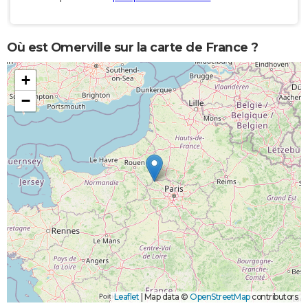
Où est Omerville sur la carte de France ?
+
−
Leaflet
|
Map data ©
OpenStreetMap
contributors