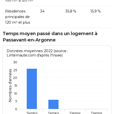
100 m² à 120 m²
Résidences
34
35,8 %
15,9 %
principales de
120 m² et plus
Temps moyen passé dans un logement à
Passavant-en-Argonne
Données moyennes 2022 (source :
Linternaute.com d'après l'Insee)
30
25
Nombres d'années
20
15
10
5
0
Temps
Temps
Temps
Temps