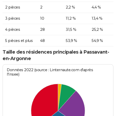
2 pièces
2
2,2 %
4,4 %
3 pièces
10
11,2 %
13,4 %
4 pièces
28
31,5 %
25,2 %
5 pièces et plus
48
53,9 %
54,9 %
Taille des résidences principales à Passavant-
en-Argonne
Données 2022 (source : Linternaute.com d'après
l'Insee)