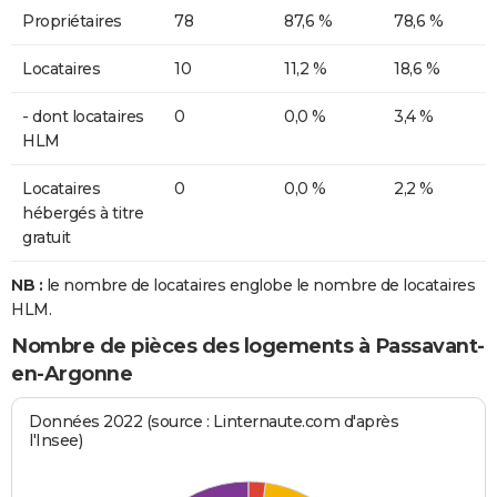
Propriétaires
78
87,6 %
78,6 %
Locataires
10
11,2 %
18,6 %
- dont locataires
0
0,0 %
3,4 %
HLM
Locataires
0
0,0 %
2,2 %
hébergés à titre
gratuit
NB :
le nombre de locataires englobe le nombre de locataires
HLM.
Nombre de pièces des logements à Passavant-
en-Argonne
Données 2022 (source : Linternaute.com d'après
l'Insee)