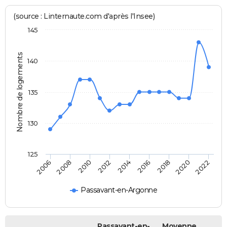
(source : Linternaute.com d'après l'Insee)
145
Nombre de logements
140
135
130
125
2006
2014
2022
2012
2020
2010
2018
2008
2016
Passavant-en-Argonne
Passavant-en-
Moyenne