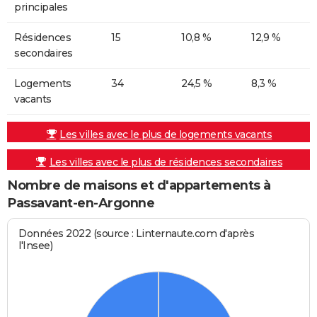
principales
Résidences
15
10,8 %
12,9 %
secondaires
Logements
34
24,5 %
8,3 %
vacants
Les villes avec le plus de logements vacants
Les villes avec le plus de résidences secondaires
Nombre de maisons et d'appartements à
Passavant-en-Argonne
Données 2022 (source : Linternaute.com d'après
l'Insee)