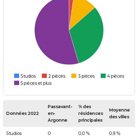
Studios
2 pièces
3 pièces
4 pièces
5 pièces et plus
Passavant-
% des
Moyenne
Données 2022
en-
résidences
des villes
Argonne
principales
Studios
0
0,0 %
0,9 %