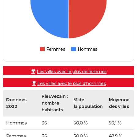
Femmes
Hommes
Les villes avec le plus de femmes
Les villes avec le plus d'hommes
Pleuvezain :
Données
% de
Moyenne
nombre
2022
la population
des villes
habitants
Hommes
36
50,0 %
50,1 %
Femmes
36
50,0 %
49,9 %