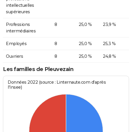
intellectuelles
supérieures
Professions
8
25,0 %
23,9 %
intermédiaires
Employés
8
25,0 %
25,3 %
Ouvriers
8
25,0 %
24,8 %
Les familles de Pleuvezain
Données 2022 (source : Linternaute.com d'après
l'Insee)