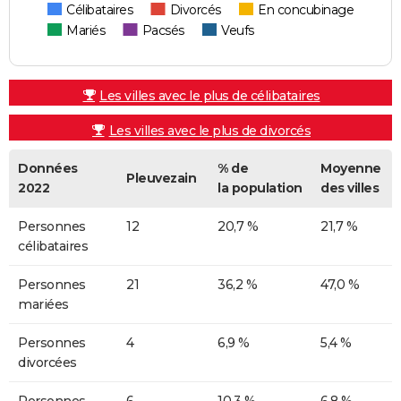
Célibataires
Divorcés
En concubinage
Mariés
Pacsés
Veufs
Les villes avec le plus de célibataires
Les villes avec le plus de divorcés
Données
% de
Moyenne
Pleuvezain
2022
la population
des villes
Personnes
12
20,7 %
21,7 %
célibataires
Personnes
21
36,2 %
47,0 %
mariées
Personnes
4
6,9 %
5,4 %
divorcées