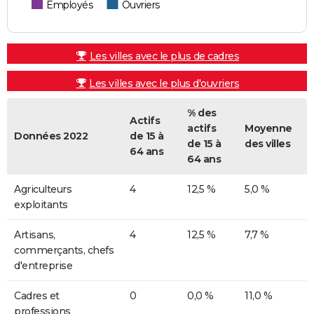
Employés
Ouvriers
Les villes avec le plus de cadres
Les villes avec le plus d'ouvriers
% des
Actifs
actifs
Moyenne
Données 2022
de 15 à
de 15 à
des villes
64 ans
64 ans
Agriculteurs
4
12,5 %
5,0 %
exploitants
Artisans,
4
12,5 %
7,7 %
commerçants, chefs
d'entreprise
Cadres et
0
0,0 %
11,0 %
professions