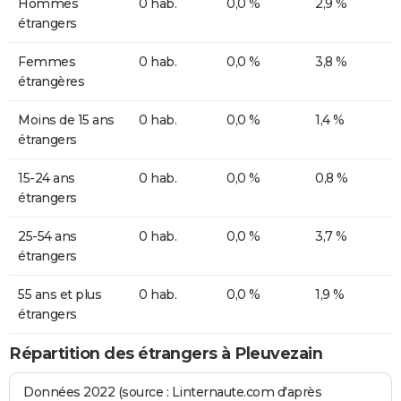
Hommes
0 hab.
0,0 %
2,9 %
étrangers
Femmes
0 hab.
0,0 %
3,8 %
étrangères
Moins de 15 ans
0 hab.
0,0 %
1,4 %
étrangers
15-24 ans
0 hab.
0,0 %
0,8 %
étrangers
25-54 ans
0 hab.
0,0 %
3,7 %
étrangers
55 ans et plus
0 hab.
0,0 %
1,9 %
étrangers
Répartition des étrangers à Pleuvezain
Données 2022 (source : Linternaute.com d'après