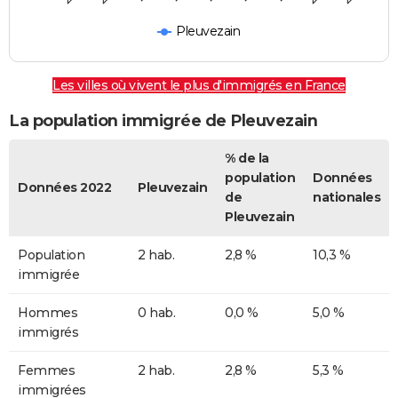
Pleuvezain
Les villes où vivent le plus d'immigrés en France
La population immigrée de Pleuvezain
% de la
population
Données
Données 2022
Pleuvezain
de
nationales
Pleuvezain
Population
2 hab.
2,8 %
10,3 %
immigrée
Hommes
0 hab.
0,0 %
5,0 %
immigrés
Femmes
2 hab.
2,8 %
5,3 %
immigrées