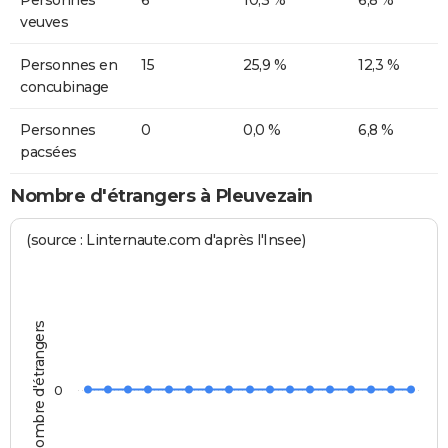
Personnes
6
10,3 %
6,8 %
veuves
Personnes en
15
25,9 %
12,3 %
concubinage
Personnes
0
0,0 %
6,8 %
pacsées
Nombre d'étrangers à Pleuvezain
(source : Linternaute.com d'après l'Insee)
Nombre d'étrangers
0