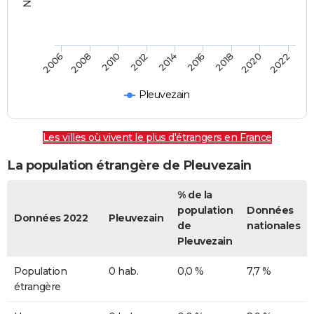
2014
2016
2018
2020
2022
2006
2008
2010
2012
Pleuvezain
Les villes où vivent le plus d'étrangers en France
La population étrangère de Pleuvezain
% de la
population
Données
Données 2022
Pleuvezain
de
nationales
Pleuvezain
Population
0 hab.
0,0 %
7,7 %
étrangère