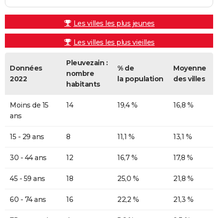
Les villes les plus jeunes
Les villes les plus vieilles
Pleuvezain :
Données
% de
Moyenne
nombre
2022
la population
des villes
habitants
Moins de 15
14
19,4 %
16,8 %
ans
15 - 29 ans
8
11,1 %
13,1 %
30 - 44 ans
12
16,7 %
17,8 %
45 - 59 ans
18
25,0 %
21,8 %
60 - 74 ans
16
22,2 %
21,3 %