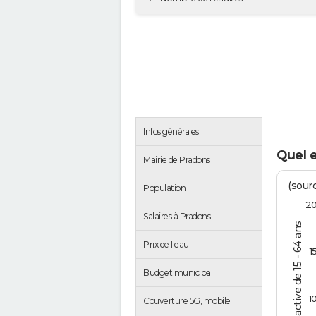
Infos générales
Quel 
Mairie de Pradons
(sourc
Population
2
Salaires à Pradons
% de la pop. active de 15 - 64 ans
Prix de l'eau
1
Budget municipal
1
Couverture 5G, mobile