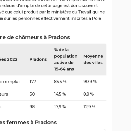
ndeurs d'emploi de cette page est donc souvent
vé que celui produit par le ministère du Travail, qui ne
e sur les personnes effectivement inscrites à Pôle
e de chômeurs à Pradons
% de la
population
Moyenne
es 2022
Pradons
active de
des villes
15-64 ans
 en emploi
177
85,5 %
90,9 %
urs
30
14,5 %
8,8 %
s
98
17,9 %
12,9 %
es femmes à Pradons