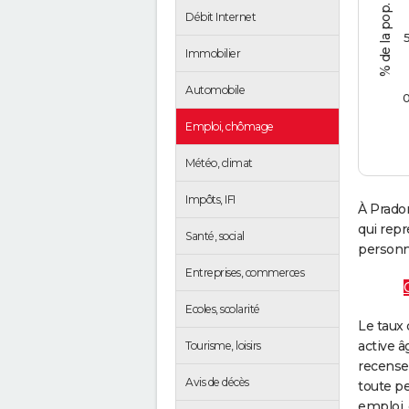
Débit Internet
Immobilier
Automobile
Emploi, chômage
Météo, climat
Impôts, IFI
À Pradon
qui rep
Santé, social
personne
Entreprises, commerces
Ecoles, scolarité
Le taux 
active â
Tourisme, loisirs
recense
Avis de décès
toute pe
emploi, 