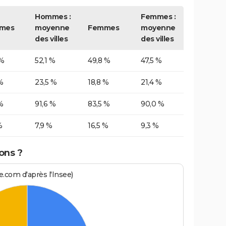
Hommes :
Femmes :
mes
moyenne
Femmes
moyenne
des villes
des villes
 %
52,1 %
49,8 %
47,5 %
%
23,5 %
18,8 %
21,4 %
%
91,6 %
83,5 %
90,0 %
%
7,9 %
16,5 %
9,3 %
ons ?
.com d'après l'Insee)