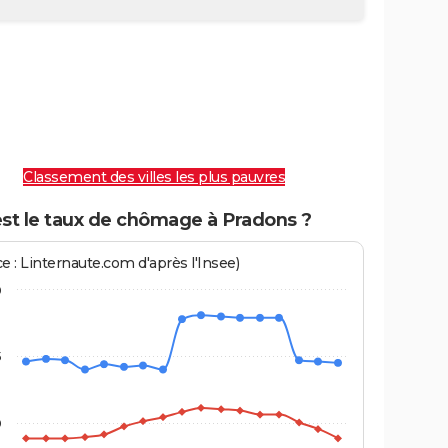
Classement des villes les plus pauvres
est le taux de chômage à Pradons ?
e : Linternaute.com d'après l'Insee)
0
5
0