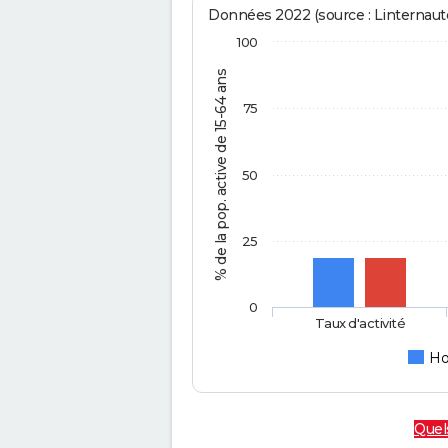
Données 2022 (source : Linternaute
100
% de la pop. active de 15-64 ans
75
50
25
0
Taux d'activité
H
Quels