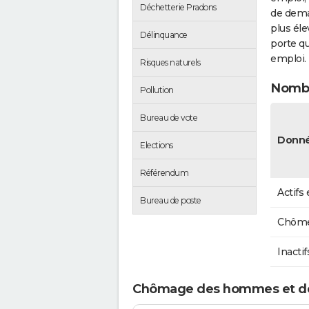
Déchetterie Pradons
de dema
plus éle
Délinquance
porte qu
emploi.
Risques naturels
Nombr
Pollution
Bureau de vote
Donné
Elections
Référendum
Actifs
Bureau de poste
Chôme
Inactif
Chômage des hommes et d