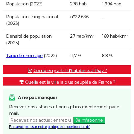
Population (2023)
278 hab.
1 994 hab.
Population : rang national
n°22 636
-
(2023)
Densité de population
27 hab/km²
168 hab/km²
(2023)
Taux de chômage
(2022)
11,7 %
8,8 %
Combien y a-t-il d'habitants à Pray ?
Quelle est la ville la plus peuplée de France ?
A ne pas manquer
Recevez nos astuces et bons plans directement par e-
mail.
Je m'abonne
En savoir plus sur notre politique de confidentialité