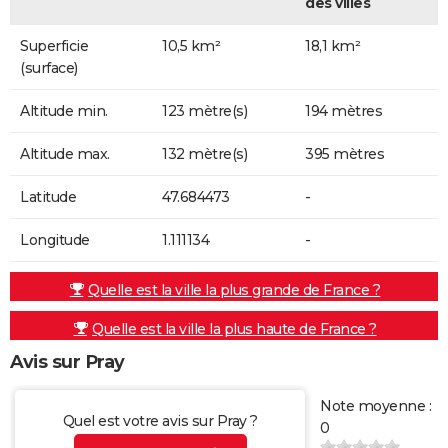
des villes
Superficie
10,5 km²
18,1 km²
(surface)
Altitude min.
123 mètre(s)
194 mètres
Altitude max.
132 mètre(s)
395 mètres
Latitude
47.684473
-
Longitude
1.111134
-
Quelle est la ville la plus grande de France ?
Quelle est la ville la plus haute de France ?
Avis sur Pray
Note moyenne :
Quel est votre avis sur Pray ?
0