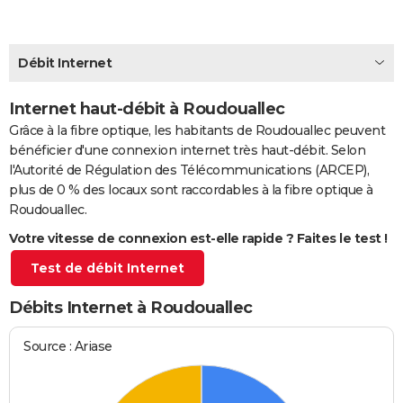
City break
Voyage de noces
Climat
Destinations
Voyage nature
Forum
+
PHOTO
GUIDES D'ACHAT
Débit Internet
BONS PLANS
Internet haut-débit à Roudouallec
Grâce à la fibre optique, les habitants de Roudouallec peuvent
CARTE DE VOEUX
bénéficier d'une connexion internet très haut-débit. Selon
Carte Bonne année
Carte Pâques
Carte de Noël
Carte Saint-Valentin
Carte d'anniversaire
DICTIONNAIRE
l'Autorité de Régulation des Télécommunications (ARCEP),
plus de 0 % des locaux sont raccordables à la fibre optique à
Biographies
Expressions
Dictionnaire
Citations
Proverbes
PROGRAMME TV
Roudouallec.
Votre vitesse de connexion est-elle rapide ? Faites le test !
COPAINS D'AVANT
Test de débit Internet
Se connecter
Collèges
Universités
Service militaire
S'inscrire
Lycées
Primaires
Entreprises
Avis de recherche
AVIS DE DÉCÈS
Débits Internet à Roudouallec
FORUM
Lifestyle
Sport
Television
Cinema
Bricolage
Culture
Auto
Voyage
Source : Ariase