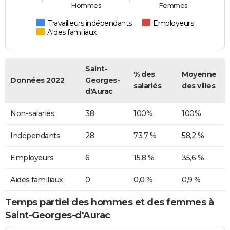
Hommes
Femmes
Travailleurs indépendants
Employeurs
Aides familiaux
Saint-
% des
Moyenne
Données 2022
Georges-
salariés
des villes
d'Aurac
Non-salariés
38
100%
100%
Indépendants
28
73,7 %
58,2 %
Employeurs
6
15,8 %
35,6 %
Aides familiaux
0
0,0 %
0,9 %
Temps partiel des hommes et des femmes à
Saint-Georges-d'Aurac