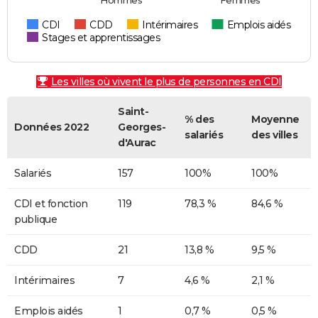
Hommes
Femmes
CDI
CDD
Intérimaires
Emplois aidés
Stages et apprentissages
Les villes où vivent le plus de personnes en CDI
Saint-
% des
Moyenne
Données 2022
Georges-
salariés
des villes
d'Aurac
Salariés
157
100%
100%
CDI et fonction
119
78,3 %
84,6 %
publique
CDD
21
13,8 %
9,5 %
Intérimaires
7
4,6 %
2,1 %
Emplois aidés
1
0,7 %
0,5 %