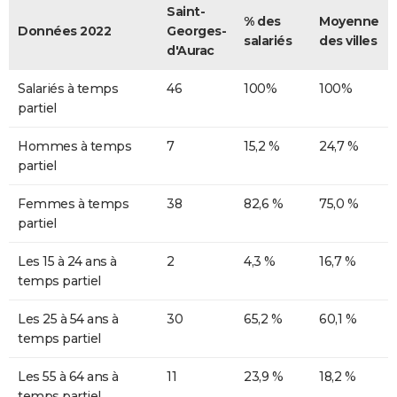
Saint-
% des
Moyenne
Données 2022
Georges-
salariés
des villes
d'Aurac
Salariés à temps
46
100%
100%
partiel
Hommes à temps
7
15,2 %
24,7 %
partiel
Femmes à temps
38
82,6 %
75,0 %
partiel
Les 15 à 24 ans à
2
4,3 %
16,7 %
temps partiel
Les 25 à 54 ans à
30
65,2 %
60,1 %
temps partiel
Les 55 à 64 ans à
11
23,9 %
18,2 %
temps partiel