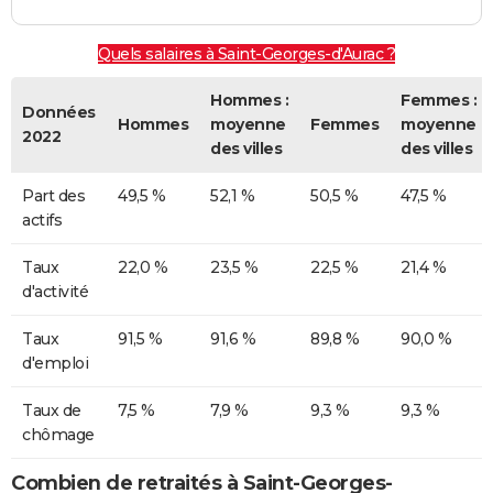
Quels salaires à Saint-Georges-d'Aurac ?
Hommes :
Femmes :
Données
Hommes
moyenne
Femmes
moyenne
2022
des villes
des villes
Part des
49,5 %
52,1 %
50,5 %
47,5 %
actifs
Taux
22,0 %
23,5 %
22,5 %
21,4 %
d'activité
Taux
91,5 %
91,6 %
89,8 %
90,0 %
d'emploi
Taux de
7,5 %
7,9 %
9,3 %
9,3 %
chômage
Combien de retraités à Saint-Georges-