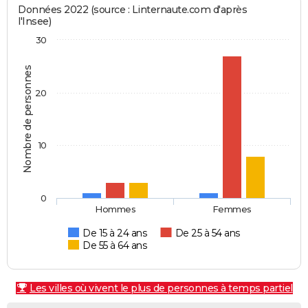
Données 2022 (source : Linternaute.com d'après
l'Insee)
30
Nombre de personnes
20
10
0
Hommes
Femmes
De 15 à 24 ans
De 25 à 54 ans
De 55 à 64 ans
Les villes où vivent le plus de personnes à temps partiel