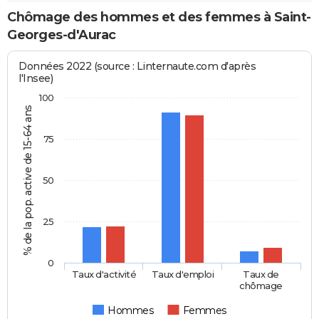
Chômage des hommes et des femmes à Saint-
Georges-d'Aurac
Données 2022 (source : Linternaute.com d'après
l'Insee)
100
% de la pop. active de 15-64 ans
75
50
25
0
Taux d'activité
Taux d'emploi
Taux de
chômage
Hommes
Femmes