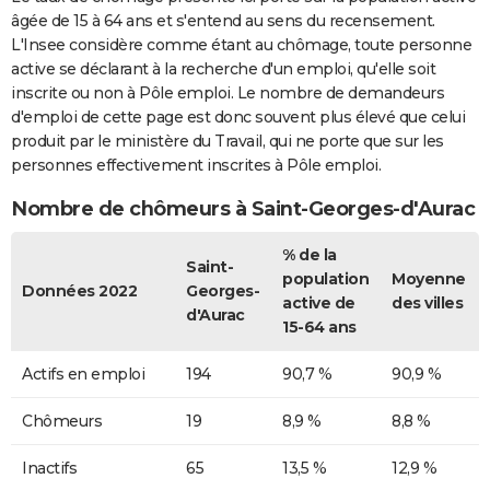
âgée de 15 à 64 ans et s'entend au sens du recensement.
L'Insee considère comme étant au chômage, toute personne
active se déclarant à la recherche d'un emploi, qu'elle soit
inscrite ou non à Pôle emploi. Le nombre de demandeurs
d'emploi de cette page est donc souvent plus élevé que celui
produit par le ministère du Travail, qui ne porte que sur les
personnes effectivement inscrites à Pôle emploi.
Nombre de chômeurs à Saint-Georges-d'Aurac
% de la
Saint-
population
Moyenne
Données 2022
Georges-
active de
des villes
d'Aurac
15-64 ans
Actifs en emploi
194
90,7 %
90,9 %
Chômeurs
19
8,9 %
8,8 %
Inactifs
65
13,5 %
12,9 %