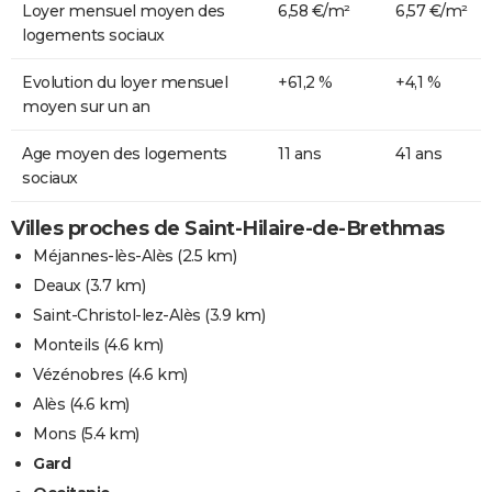
Loyer mensuel moyen des
6,58 €/m²
6,57 €/m²
logements sociaux
Evolution du loyer mensuel
+61,2 %
+4,1 %
moyen sur un an
Age moyen des logements
11 ans
41 ans
sociaux
Villes proches de Saint-Hilaire-de-Brethmas
Méjannes-lès-Alès
(2.5 km)
Deaux
(3.7 km)
Saint-Christol-lez-Alès
(3.9 km)
Monteils
(4.6 km)
Vézénobres
(4.6 km)
Alès
(4.6 km)
Mons
(5.4 km)
Gard