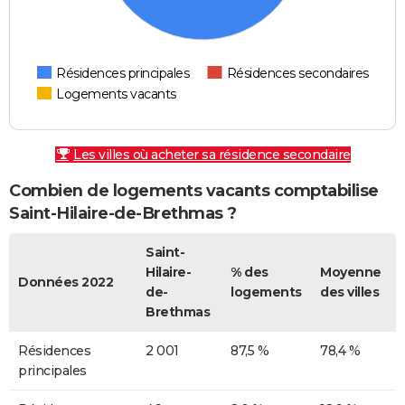
Résidences principales
Résidences secondaires
Logements vacants
Les villes où acheter sa résidence secondaire
Combien de logements vacants comptabilise
Saint-Hilaire-de-Brethmas ?
Saint-
Hilaire-
% des
Moyenne
Données 2022
de-
logements
des villes
Brethmas
Résidences
2 001
87,5 %
78,4 %
principales