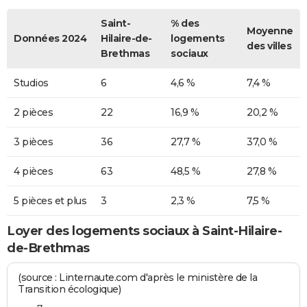
Saint-
% des
Moyenne
Données 2024
Hilaire-de-
logements
des villes
Brethmas
sociaux
Studios
6
4,6 %
7,4 %
2 pièces
22
16,9 %
20,2 %
3 pièces
36
27,7 %
37,0 %
4 pièces
63
48,5 %
27,8 %
5 pièces et plus
3
2,3 %
7,5 %
Loyer des logements sociaux à Saint-Hilaire-
de-Brethmas
(source : Linternaute.com d'après le ministère de la
Transition écologique)