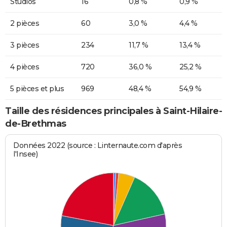
Studios
16
0,8 %
0,9 %
2 pièces
60
3,0 %
4,4 %
3 pièces
234
11,7 %
13,4 %
4 pièces
720
36,0 %
25,2 %
5 pièces et plus
969
48,4 %
54,9 %
Taille des résidences principales à Saint-Hilaire-
de-Brethmas
Données 2022 (source : Linternaute.com d'après
l'Insee)