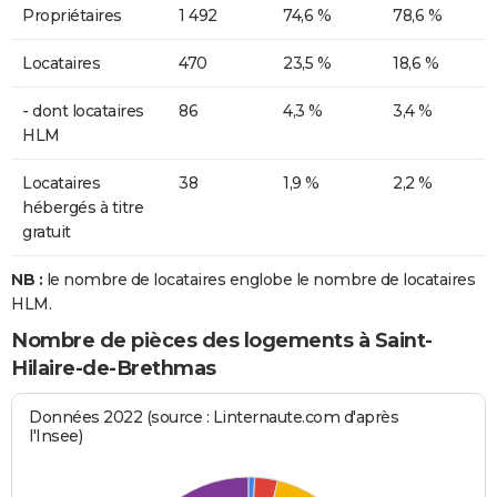
Propriétaires
1 492
74,6 %
78,6 %
Locataires
470
23,5 %
18,6 %
- dont locataires
86
4,3 %
3,4 %
HLM
Locataires
38
1,9 %
2,2 %
hébergés à titre
gratuit
NB :
le nombre de locataires englobe le nombre de locataires
HLM.
Nombre de pièces des logements à Saint-
Hilaire-de-Brethmas
Données 2022 (source : Linternaute.com d'après
l'Insee)