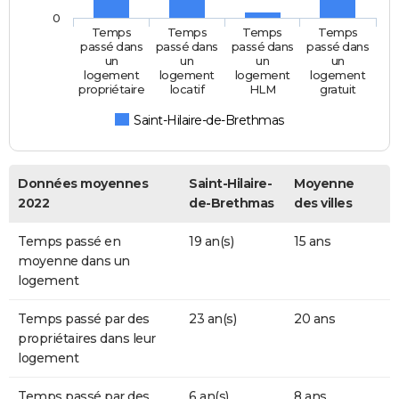
0
Temps
Temps
Temps
Temps
passé dans
passé dans
passé dans
passé dans
un
un
un
un
logement
logement
logement
logement
propriétaire
locatif
HLM
gratuit
Saint-Hilaire-de-Brethmas
Données moyennes
Saint-Hilaire-
Moyenne
2022
de-Brethmas
des villes
Temps passé en
19 an(s)
15 ans
moyenne dans un
logement
Temps passé par des
23 an(s)
20 ans
propriétaires dans leur
logement
Temps passé par des
6 an(s)
8 ans