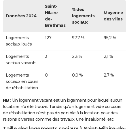
Saint-
% des
Hilaire-
Moyenne
Données 2024
logements
de-
des villes
sociaux
Brethmas
Logements
127
97,7 %
95,2 %
sociaux loués
Logements
3
2,3 %
2,1 %
sociaux vacants
Logements
0
0,0 %
2,7 %
sociaux en cours
de réhabilitation
NB :
Un logement vacant est un logement pour lequel aucun
locataire n'a été trouvé. Tandis qu'un logement vide ou cours
de réhabilitation n'est pas disponible à la location pour des
raisons diverses comme des travaux, une insalubrité, etc.
Taille des logements sociaux à Saint-Hilaire-de-