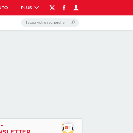
UTO
PLUS
AUTO
HIGH-TECH
BRICOLAGE
WEEK-END
LIFESTYLE
SANTE
VOYAGE
PHOTO
GUIDES D'ACHAT
BONS PLANS
CARTE DE VOEUX
DICTIONNAIRE
PROGRAMME TV
COPAINS D'AVANT
AVIS DE DÉCÈS
FORUM
Connexion
S'inscrire
Rechercher
SLETTER