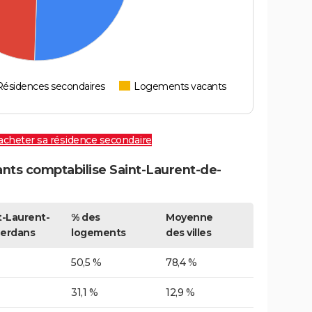
Résidences secondaires
Logements vacants
 acheter sa résidence secondaire
ts comptabilise Saint-Laurent-de-
t-Laurent-
% des
Moyenne
erdans
logements
des villes
50,5 %
78,4 %
31,1 %
12,9 %