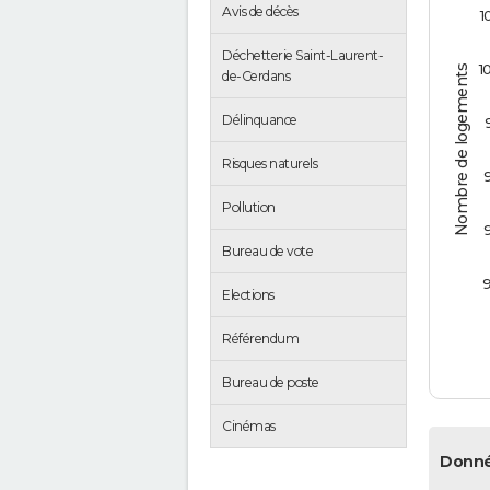
Avis de décès
1
Déchetterie Saint-Laurent-
1
Nombre de logements
de-Cerdans
Délinquance
Risques naturels
Pollution
Bureau de vote
Elections
Référendum
Bureau de poste
Cinémas
Donné