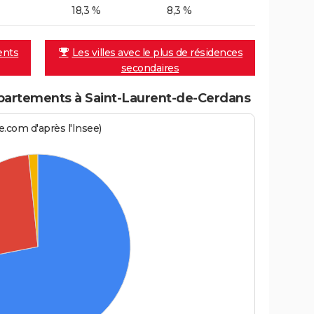
18,3 %
8,3 %
ents
Les villes avec le plus de résidences
secondaires
partements à Saint-Laurent-de-Cerdans
.com d'après l'Insee)