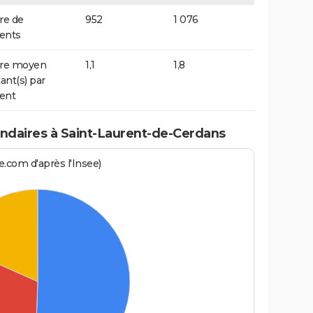
e de
952
1 076
ents
re moyen
1,1
1,8
ant(s) par
ent
daires à Saint-Laurent-de-Cerdans
.com d'après l'Insee)