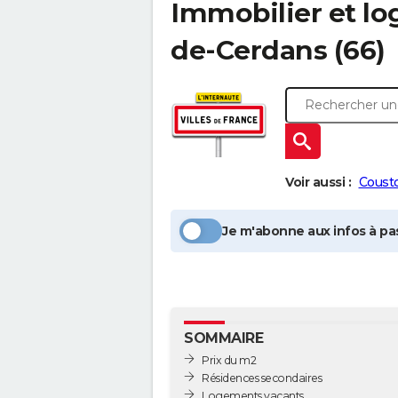
Immobilier et l
de-Cerdans
(66)
Voir aussi :
Coust
Je m'abonne aux infos à pas
SOMMAIRE
Prix du m2
Résidences secondaires
Logements vacants