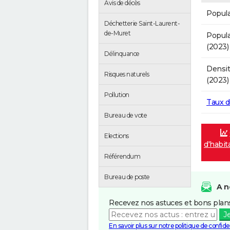
Avis de décès
Popula
Déchetterie Saint-Laurent-
de-Muret
Popula
(2023)
Délinquance
Densit
Risques naturels
(2023)
Pollution
Taux 
Bureau de vote
Elections
d'habit
Référendum
Bureau de poste
A n
Recevez nos astuces et bons plans
J
En savoir plus sur notre politique de confiden