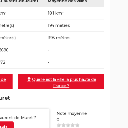
-Laurent-de-Muret
Moyenne des villes
km²
18,1 km²
ètre(s)
194 mètres
 mètre(s)
395 mètres
8696
-
372
-
e de
Quelle est la ville la plus haute de
France ?
uret
Note moyenne :
-Laurent-de-Muret ?
0
vis