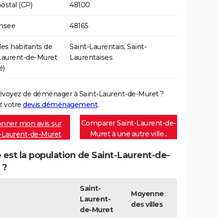
ostal (CP)
48100
Insee
48165
s habitants de
Saint-Laurentais, Saint-
Laurent-de-Muret
Laurentaises
é)
évoyez de déménager à Saint-Laurent-de-Muret ?
 votre
devis déménagement
.
Comparer Saint-Laurent-de-
nner mon avis sur
Muret à une autre ville...
-Laurent-de-Muret
 est la population de Saint-Laurent-de-
 ?
Saint-
Moyenne
Laurent-
des villes
de-Muret