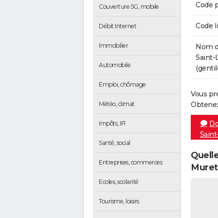
Code p
Couverture 5G, mobile
Code 
Débit Internet
Immobilier
Nom de
Saint-
Automobile
(gentil
Emploi, chômage
Vous pr
Météo, climat
Obtenez
Do
Impôts, IFI
Saint
Santé, social
Quelle
Entreprises, commerces
Muret
Ecoles, scolarité
Tourisme, loisirs