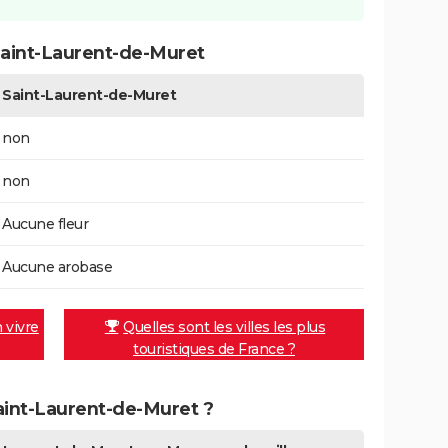
aint-Laurent-de-Muret
Saint-Laurent-de-Muret
non
non
Aucune fleur
Aucune arobase
n vivre
Quelles sont les villes les plus
touristiques de France ?
Saint-Laurent-de-Muret ?