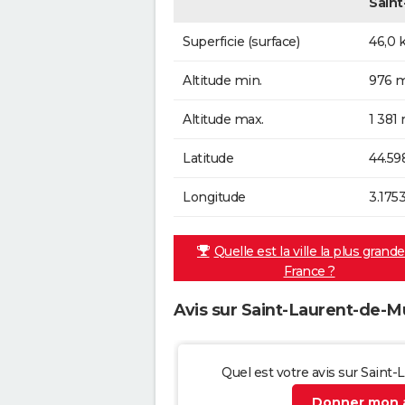
Saint
Superficie (surface)
46,0 
Altitude min.
976 m
Altitude max.
1 381
Latitude
44.59
Longitude
3.175
Quelle est la ville la plus grand
France ?
Avis sur Saint-Laurent-de-M
Quel est votre avis sur Saint
Donner mon a