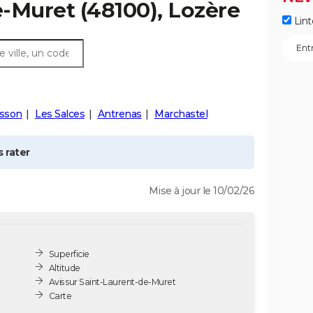
e-Muret
(48100), Lozère
Lint
isson
Les Salces
Antrenas
Marchastel
 rater
Mise à jour le 10/02/26
Superficie
Altitude
Avis sur Saint-Laurent-de-Muret
Carte