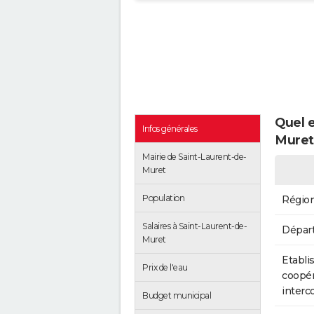
Quel e
Infos générales
Muret
Mairie de Saint-Laurent-de-
Muret
Population
Régio
Salaires à Saint-Laurent-de-
Dépar
Muret
Etabli
Prix de l'eau
coopér
inter
Budget municipal