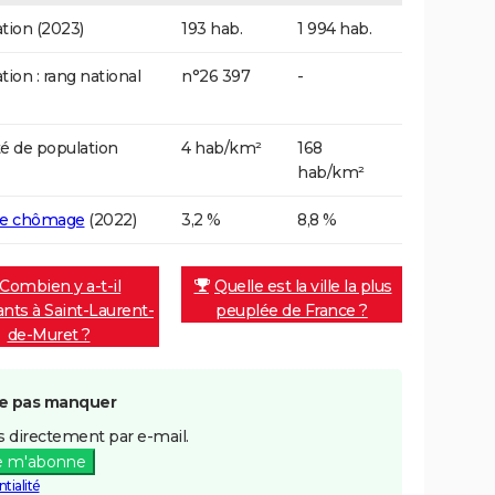
tion (2023)
193 hab.
1 994 hab.
tion : rang national
n°26 397
-
é de population
4 hab/km²
168
hab/km²
de chômage
(2022)
3,2 %
8,8 %
Combien y a-t-il
Quelle est la ville la plus
ants à Saint-Laurent-
peuplée de France ?
de-Muret ?
e pas manquer
 directement par e-mail.
e m'abonne
tialité