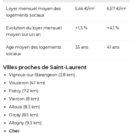
Loyer mensuel moyen des
5,46 €/m²
6,57 €/m²
logements sociaux
Evolution du loyer mensuel
+1,3 %
+4,1 %
moyen sur un an
Age moyen des logements
35 ans
41 ans
sociaux
Villes proches de Saint-Laurent
Vignoux-sur-Barangeon
(3.8 km)
Vouzeron
(4.1 km)
Foëcy
(7.2 km)
Vierzon
(8 km)
Allouis
(8.3 km)
Orçay
(8.5 km)
Allogny
(9.3 km)
Cher