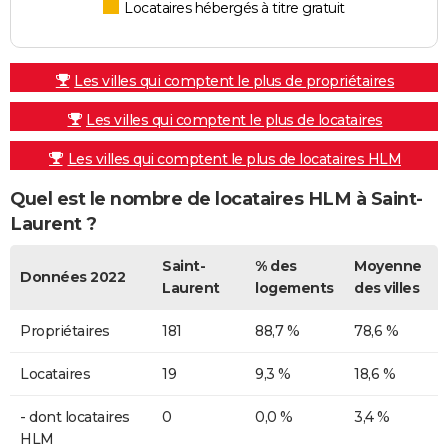
Locataires hébergés à titre gratuit
Les villes qui comptent le plus de propriétaires
Les villes qui comptent le plus de locataires
Les villes qui comptent le plus de locataires HLM
Quel est le nombre de locataires HLM à Saint-
Laurent ?
Saint-
% des
Moyenne
Données 2022
Laurent
logements
des villes
Propriétaires
181
88,7 %
78,6 %
Locataires
19
9,3 %
18,6 %
- dont locataires
0
0,0 %
3,4 %
HLM