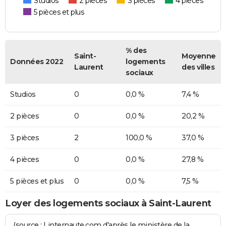
Studios
2 pièces
3 pièces
4 pièces
5 pièces et plus
% des
Saint-
Moyenne
Données 2022
logements
Laurent
des villes
sociaux
Studios
0
0,0 %
7,4 %
2 pièces
0
0,0 %
20,2 %
3 pièces
2
100,0 %
37,0 %
4 pièces
0
0,0 %
27,8 %
5 pièces et plus
0
0,0 %
7,5 %
Loyer des logements sociaux à Saint-Laurent
(source : Linternaute.com d'après le ministère de la