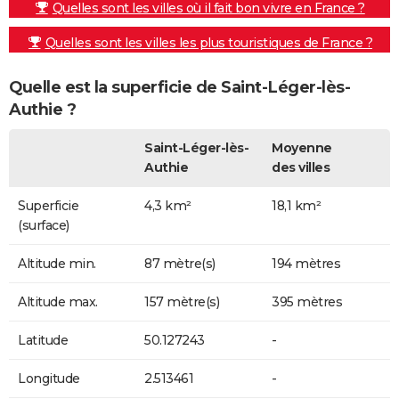
Quelles sont les villes où il fait bon vivre en France ?
Quelles sont les villes les plus touristiques de France ?
Quelle est la superficie de Saint-Léger-lès-
Authie ?
Saint-Léger-lès-
Moyenne
Authie
des villes
Superficie
4,3 km²
18,1 km²
(surface)
Altitude min.
87 mètre(s)
194 mètres
Altitude max.
157 mètre(s)
395 mètres
Latitude
50.127243
-
Longitude
2.513461
-