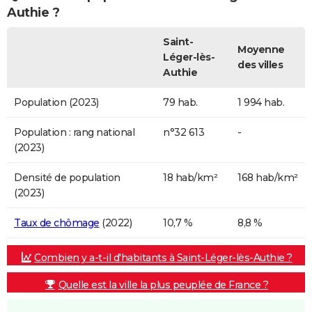
Authie ?
Saint-
Moyenne
Léger-lès-
des villes
Authie
Population (2023)
79 hab.
1 994 hab.
Population : rang national
n°32 613
-
(2023)
Densité de population
18 hab/km²
168 hab/km²
(2023)
Taux de chômage
(2022)
10,7 %
8,8 %
Combien y a-t-il d'habitants à Saint-Léger-lès-Authie ?
Quelle est la ville la plus peuplée de France ?