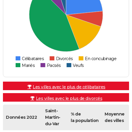
Célibataires
Divorcés
En concubinage
Mariés
Pacsés
Veufs
Les villes avec le plus de célibataires
Les villes avec le plus de divorcés
Saint-
% de
Moyenne
Données 2022
Martin-
la population
des villes
du-Var