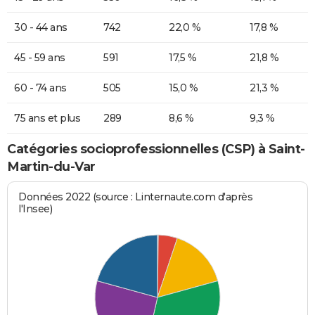
30 - 44 ans
742
22,0 %
17,8 %
45 - 59 ans
591
17,5 %
21,8 %
60 - 74 ans
505
15,0 %
21,3 %
75 ans et plus
289
8,6 %
9,3 %
Catégories socioprofessionnelles (CSP) à Saint-
Martin-du-Var
Données 2022 (source : Linternaute.com d'après
l'Insee)