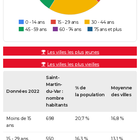
0 - 14 ans
15 - 29 ans
30 - 44 ans
45 - 59 ans
60 - 74 ans
75 ans et plus
Les villes les plus jeunes
Les villes les plus vieilles
Saint-
Martin-
% de
Moyenne
Données 2022
du-Var :
la population
des villes
nombre
habitants
Moins de 15
698
20,7 %
16,8 %
ans
15 - 29 ans
550
16,3 %
13,1 %