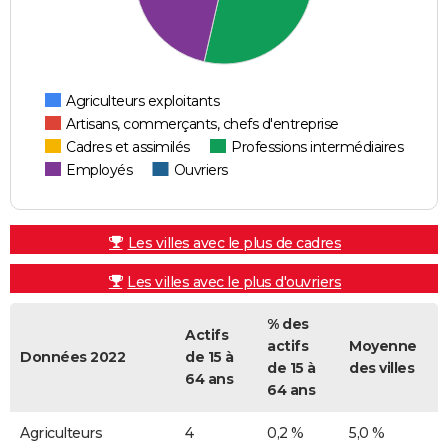
Agriculteurs exploitants
Artisans, commerçants, chefs d'entreprise
Cadres et assimilés
Professions intermédiaires
Employés
Ouvriers
Les villes avec le plus de cadres
Les villes avec le plus d'ouvriers
% des
Actifs
actifs
Moyenne
Données 2022
de 15 à
de 15 à
des villes
64 ans
64 ans
Agriculteurs
4
0,2 %
5,0 %