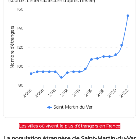
(source : Linternaute.com d'après l'Insee)
160
Nombre d'étrangers
140
120
100
80
2022
2014
2006
2008
2016
2018
2010
2020
2012
Saint-Martin-du-Var
Les villes où vivent le plus d'étrangers en France
La population étrangère de Saint-Martin-du-Var