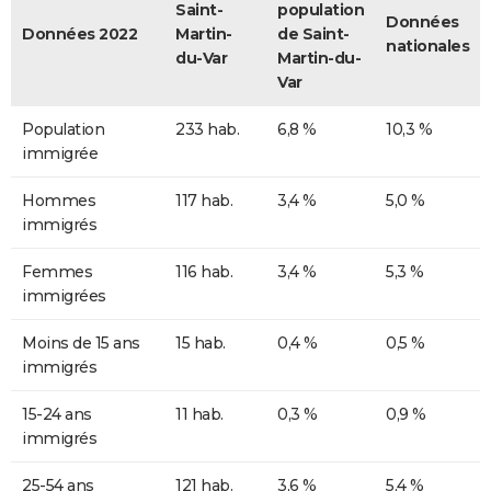
Saint-
population
Données
Données 2022
Martin-
de Saint-
nationales
du-Var
Martin-du-
Var
Population
233 hab.
6,8 %
10,3 %
immigrée
Hommes
117 hab.
3,4 %
5,0 %
immigrés
Femmes
116 hab.
3,4 %
5,3 %
immigrées
Moins de 15 ans
15 hab.
0,4 %
0,5 %
immigrés
15-24 ans
11 hab.
0,3 %
0,9 %
immigrés
25-54 ans
121 hab.
3,6 %
5,4 %