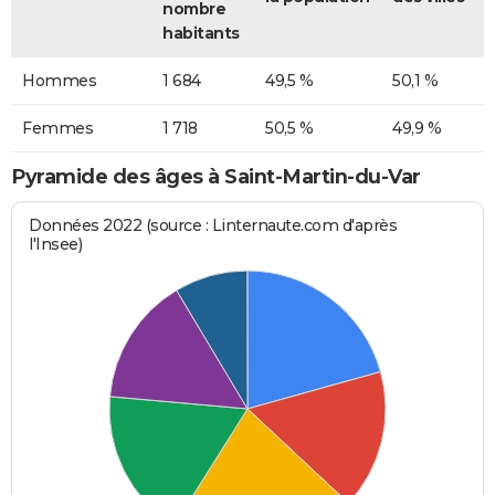
nombre
habitants
Hommes
1 684
49,5 %
50,1 %
Femmes
1 718
50,5 %
49,9 %
Pyramide des âges à Saint-Martin-du-Var
Données 2022 (source : Linternaute.com d'après
l'Insee)