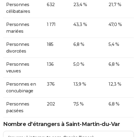
Personnes
632
23,4 %
21,7 %
célibataires
Personnes
1 171
43,3 %
47,0 %
mariées
Personnes
185
6,8 %
5,4 %
divorcées
Personnes
136
5,0 %
6,8 %
veuves
Personnes en
376
13,9 %
12,3 %
concubinage
Personnes
202
7,5 %
6,8 %
pacsées
Nombre d'étrangers à Saint-Martin-du-Var