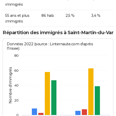
immigrés
55 ans et plus
86 hab.
2,5 %
3,4 %
immigrés
Répartition des immigrés à Saint-Martin-du-Var
Données 2022 (source : Linternaute.com d'après
l'Insee)
80
Nombre d'immigrés
60
40
20
0