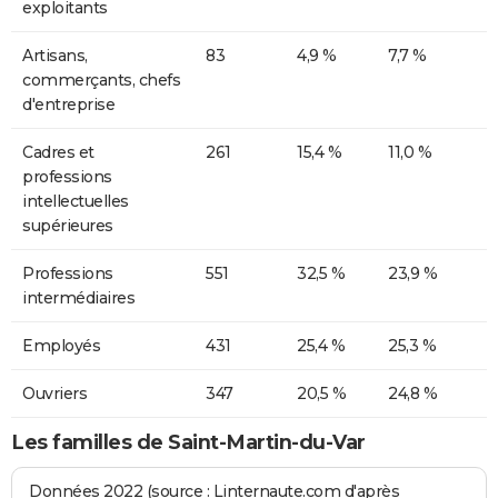
exploitants
Artisans,
83
4,9 %
7,7 %
commerçants, chefs
d'entreprise
Cadres et
261
15,4 %
11,0 %
professions
intellectuelles
supérieures
Professions
551
32,5 %
23,9 %
intermédiaires
Employés
431
25,4 %
25,3 %
Ouvriers
347
20,5 %
24,8 %
Les familles de Saint-Martin-du-Var
Données 2022 (source : Linternaute.com d'après