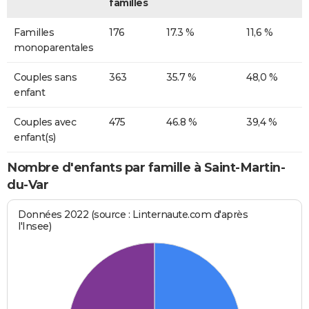
familles
Familles
176
17.3 %
11,6 %
monoparentales
Couples sans
363
35.7 %
48,0 %
enfant
Couples avec
475
46.8 %
39,4 %
enfant(s)
Nombre d'enfants par famille à Saint-Martin-
du-Var
Données 2022 (source : Linternaute.com d'après
l'Insee)