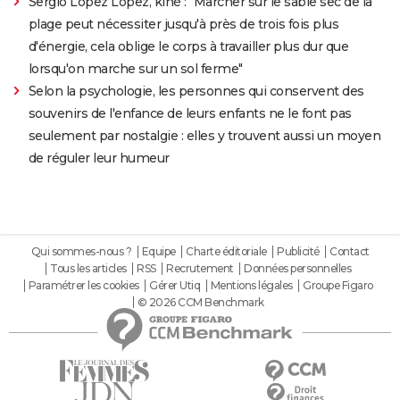
Sergio Lopez Lopez, kiné : "Marcher sur le sable sec de la
plage peut nécessiter jusqu'à près de trois fois plus
d'énergie, cela oblige le corps à travailler plus dur que
lorsqu'on marche sur un sol ferme"
Selon la psychologie, les personnes qui conservent des
souvenirs de l'enfance de leurs enfants ne le font pas
seulement par nostalgie : elles y trouvent aussi un moyen
de réguler leur humeur
Qui sommes-nous ?
Equipe
Charte éditoriale
Publicité
Contact
Tous les articles
RSS
Recrutement
Données personnelles
Paramétrer les cookies
Gérer Utiq
Mentions légales
Groupe Figaro
© 2026 CCM Benchmark