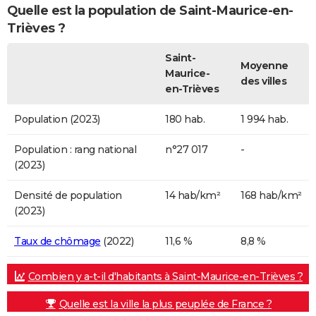
Quelle est la population de Saint-Maurice-en-
Trièves ?
Saint-
Moyenne
Maurice-
des villes
en-Trièves
Population (2023)
180 hab.
1 994 hab.
Population : rang national
n°27 017
-
(2023)
Densité de population
14 hab/km²
168 hab/km²
(2023)
Taux de chômage
(2022)
11,6 %
8,8 %
Combien y a-t-il d'habitants à Saint-Maurice-en-Trièves ?
Quelle est la ville la plus peuplée de France ?