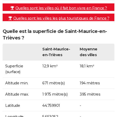
Quelles sont les villes où il fait bon vivre en France ?
Quelles sont les villes les plus touristiques de France ?
Quelle est la superficie de Saint-Maurice-en-
Trièves ?
Saint-Maurice-
Moyenne
en-Trièves
des villes
Superficie
12,9 km²
18,1 km²
(surface)
Altitude min.
671 mètre(s)
194 mètres
Altitude max.
1 975 mètre(s)
395 mètres
Latitude
44.759901
-
Longitude
5.653052
-