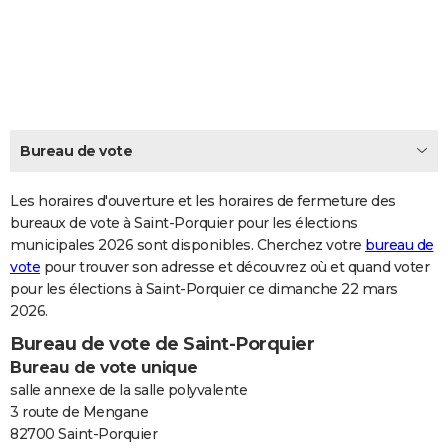
City break
Voyage de noces
Climat
Destinations
Voyage nature
Forum
+
PHOTO
GUIDES D'ACHAT
BONS PLANS
CARTE DE VOEUX
Bureau de vote
Carte Bonne année
Carte Pâques
Carte de Noël
Carte Saint-Valentin
Carte d'anniversaire
DICTIONNAIRE
Les horaires d'ouverture et les horaires de fermeture des
Biographies
Expressions
bureaux de vote à Saint-Porquier pour les élections
Dictionnaire
Citations
Proverbes
PROGRAMME TV
municipales 2026 sont disponibles. Cherchez votre
bureau de
vote
pour trouver son adresse et découvrez où et quand voter
COPAINS D'AVANT
pour les élections à Saint-Porquier ce dimanche 22 mars
Se connecter
Collèges
Universités
Service militaire
S'inscrire
Lycées
Primaires
Entreprises
Avis de recherche
AVIS DE DÉCÈS
2026.
Bureau de vote de Saint-Porquier
FORUM
Bureau de vote unique
Lifestyle
Sport
Television
Cinema
Bricolage
Culture
Auto
Voyage
salle annexe de la salle polyvalente
3 route de Mengane
82700 Saint-Porquier