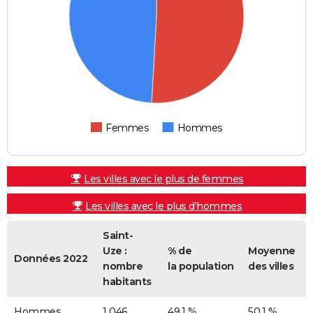
Femmes
Hommes
Les villes avec le plus de femmes
Les villes avec le plus d'hommes
Saint-
Uze :
% de
Moyenne
Données 2022
nombre
la population
des villes
habitants
Hommes
1 046
49,1 %
50,1 %