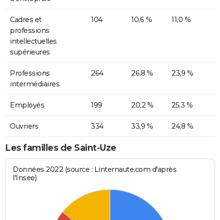
Cadres et
104
10,6 %
11,0 %
professions
intellectuelles
supérieures
Professions
264
26,8 %
23,9 %
intermédiaires
Employés
199
20,2 %
25,3 %
Ouvriers
334
33,9 %
24,8 %
Les familles de Saint-Uze
Données 2022 (source : Linternaute.com d'après
l'Insee)