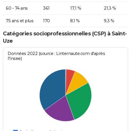
60 - 74 ans
361
17,1 %
21,3 %
75 ans et plus
170
8,1 %
9,3 %
Catégories socioprofessionnelles (CSP) à Saint-
Uze
Données 2022 (source : Linternaute.com d'après
l'Insee)