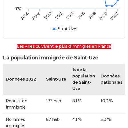
170
2006
2014
2022
2012
2020
2010
2018
2008
2016
Saint-Uze
Les villes où vivent le plus d'immigrés en France
La population immigrée de Saint-Uze
% de la
population
Données
Données 2022
Saint-Uze
de Saint-
nationales
Uze
Population
173 hab.
8,1 %
10,3 %
immigrée
Hommes
87 hab.
4,1 %
5,0 %
immigrés