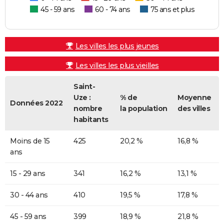
45 - 59 ans
60 - 74 ans
75 ans et plus
Les villes les plus jeunes
Les villes les plus vieilles
Saint-
Uze :
% de
Moyenne
Données 2022
nombre
la population
des villes
habitants
Moins de 15
425
20,2 %
16,8 %
ans
15 - 29 ans
341
16,2 %
13,1 %
30 - 44 ans
410
19,5 %
17,8 %
45 - 59 ans
399
18,9 %
21,8 %