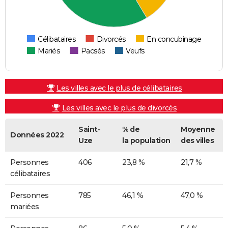
Célibataires
Divorcés
En concubinage
Mariés
Pacsés
Veufs
Les villes avec le plus de célibataires
Les villes avec le plus de divorcés
Saint-
% de
Moyenne
Données 2022
Uze
la population
des villes
Personnes
406
23,8 %
21,7 %
célibataires
Personnes
785
46,1 %
47,0 %
mariées