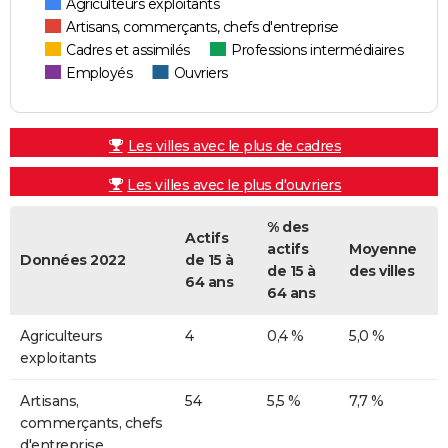
Agriculteurs exploitants
Artisans, commerçants, chefs d'entreprise
Cadres et assimilés
Professions intermédiaires
Employés
Ouvriers
Les villes avec le plus de cadres
Les villes avec le plus d'ouvriers
% des
Actifs
actifs
Moyenne
Données 2022
de 15 à
de 15 à
des villes
64 ans
64 ans
Agriculteurs
4
0,4 %
5,0 %
exploitants
Artisans,
54
5,5 %
7,7 %
commerçants, chefs
d'entreprise