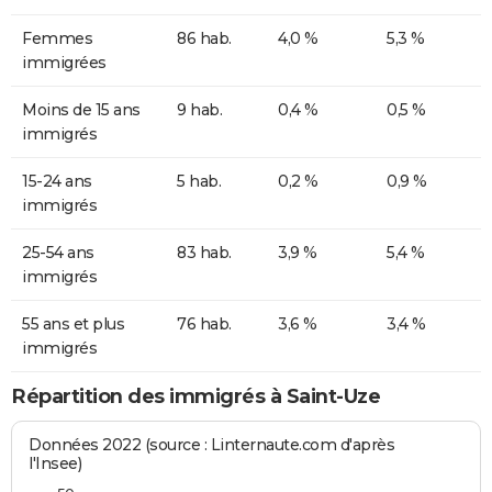
Femmes
86 hab.
4,0 %
5,3 %
immigrées
Moins de 15 ans
9 hab.
0,4 %
0,5 %
immigrés
15-24 ans
5 hab.
0,2 %
0,9 %
immigrés
25-54 ans
83 hab.
3,9 %
5,4 %
immigrés
55 ans et plus
76 hab.
3,6 %
3,4 %
immigrés
Répartition des immigrés à Saint-Uze
Données 2022 (source : Linternaute.com d'après
l'Insee)