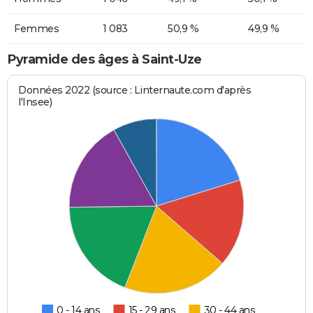
Femmes
1 083
50,9 %
49,9 %
Pyramide des âges à Saint-Uze
Données 2022 (source : Linternaute.com d'après
l'Insee)
0 - 14 ans
15 - 29 ans
30 - 44 ans