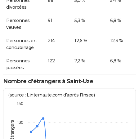
Personnes
86
5,0 %
5,4 %
divorcées
Personnes
91
5,3 %
6,8 %
veuves
Personnes en
214
12,6 %
12,3 %
concubinage
Personnes
122
7,2 %
6,8 %
pacsées
Nombre d'étrangers à Saint-Uze
(source : Linternaute.com d'après l'Insee)
140
130