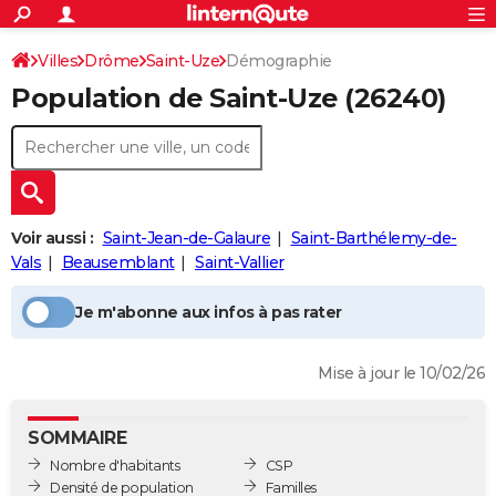
ACTUALITÉS
Connexion
S'inscrire
Villes
Drôme
Saint-Uze
Démographie
Rechercher
Société
Education
Villes
Politique
Faits Divers
Monde
+
SPORT
Population
de Saint-Uze
(26240)
Football
Cyclisme
Forum
Coupe du monde 2026
Tennis
Rugby
CULTURE
TNT
Cinéma
Musique
Programme TV
Streaming
Sorties cinéma
+
FINANCE
Impôts
Immobilier
Banque
Crédit
Retraite
Epargne
Risques naturels par ville
Assurance
AUTO
Voir aussi :
Saint-Jean-de-Galaure
Saint-Barthélemy-de-
Réserver un essai
Berlines
Forum auto
Essais
Citadines
SUV
+
HIGH-TECH
Vals
Beausemblant
Saint-Vallier
Meilleur smartphone
Ordinateurs
Guide high-tech
Mobiles
Internet
Jeux vidéo
+
BRICOLAGE
Je m'abonne aux infos à pas rater
Aménagement intérieur
Cuisine
Jardinage
+
Forum
Extérieur
Salle de bains
Rangement
WEEK-END
Mise à jour le 10/02/26
Escapades
Expositions
Week-end nature
Guides de France
Patrimoine
Musées
+
LIFESTYLE
Bien-être
Mode
+
Art de vivre
Loisirs
Modes de vie
SANTE
SOMMAIRE
Nombre d'habitants
CSP
Guide de la santé
Médicaments
+
Alimentation
Maladies
Sommeil
VOYAGE
Densité de population
Familles