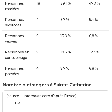
Personnes
18
39,1 %
47,0 %
mariées
Personnes
4
8,7 %
5,4 %
divorcées
Personnes
6
13,0 %
6,8 %
veuves
Personnes en
9
19,6 %
12,3 %
concubinage
Personnes
4
8,7 %
6,8 %
pacsées
Nombre d'étrangers à Sainte-Catherine
(source : Linternaute.com d'après l'Insee)
1,25