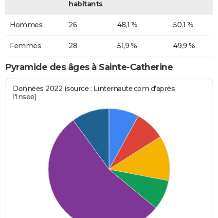
habitants
Hommes
26
48,1 %
50,1 %
Femmes
28
51,9 %
49,9 %
Pyramide des âges à Sainte-Catherine
Données 2022 (source : Linternaute.com d'après
l'Insee)