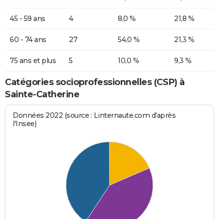
45 - 59 ans
4
8,0 %
21,8 %
60 - 74 ans
27
54,0 %
21,3 %
75 ans et plus
5
10,0 %
9,3 %
Catégories socioprofessionnelles (CSP) à
Sainte-Catherine
Données 2022 (source : Linternaute.com d'après
l'Insee)