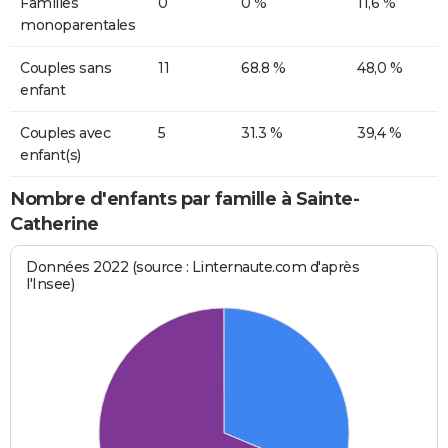
Familles
0
0 %
11,6 %
monoparentales
Couples sans
11
68.8 %
48,0 %
enfant
Couples avec
5
31.3 %
39,4 %
enfant(s)
Nombre d'enfants par famille à Sainte-
Catherine
Données 2022 (source : Linternaute.com d'après
l'Insee)