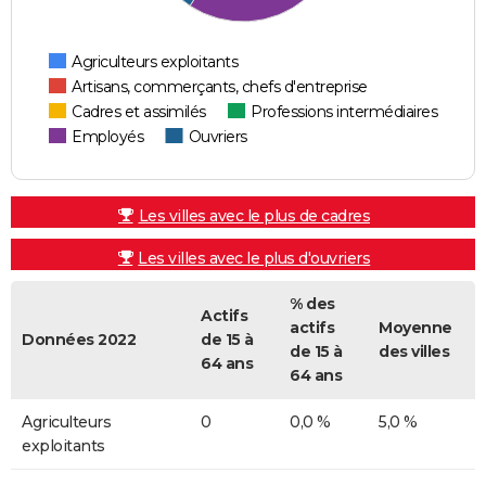
Agriculteurs exploitants
Artisans, commerçants, chefs d'entreprise
Cadres et assimilés
Professions intermédiaires
Employés
Ouvriers
Les villes avec le plus de cadres
Les villes avec le plus d'ouvriers
% des
Actifs
actifs
Moyenne
Données 2022
de 15 à
de 15 à
des villes
64 ans
64 ans
Agriculteurs
0
0,0 %
5,0 %
exploitants