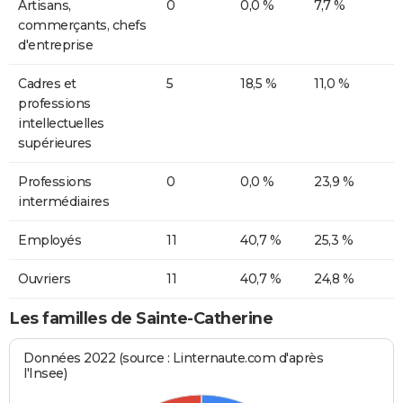
Artisans,
0
0,0 %
7,7 %
commerçants, chefs
d'entreprise
Cadres et
5
18,5 %
11,0 %
professions
intellectuelles
supérieures
Professions
0
0,0 %
23,9 %
intermédiaires
Employés
11
40,7 %
25,3 %
Ouvriers
11
40,7 %
24,8 %
Les familles de Sainte-Catherine
Données 2022 (source : Linternaute.com d'après
l'Insee)