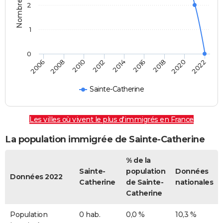
2
1
0
2014
2016
2018
2020
2022
2006
2008
2010
2012
Sainte-Catherine
Les villes où vivent le plus d'immigrés en France
La population immigrée de Sainte-Catherine
% de la
Sainte-
population
Données
Données 2022
Catherine
de Sainte-
nationales
Catherine
Population
0 hab.
0,0 %
10,3 %