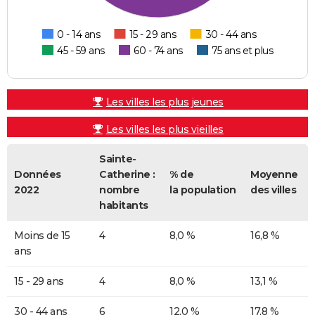
0 - 14 ans
15 - 29 ans
30 - 44 ans
45 - 59 ans
60 - 74 ans
75 ans et plus
Les villes les plus jeunes
Les villes les plus vieilles
Sainte-
Données
Catherine :
% de
Moyenne
2022
nombre
la population
des villes
habitants
Moins de 15
4
8,0 %
16,8 %
ans
15 - 29 ans
4
8,0 %
13,1 %
30 - 44 ans
6
12,0 %
17,8 %