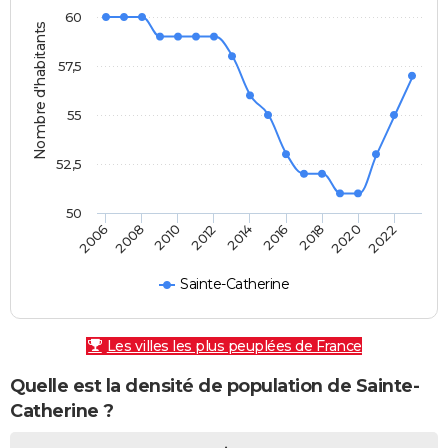
60
Nombre d'habitants
57,5
55
52,5
50
2010
2012
2014
2016
2018
2020
2022
2006
2008
Sainte-Catherine
Les villes les plus peuplées de France
Quelle est la densité de population de Sainte-
Catherine ?