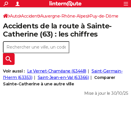
ACTUALITÉS
Connexion
S'inscrire
Auto
Accident
Auvergne-Rhône-Alpes
Puy-de-Dôme
Rechercher
Société
Education
Villes
Politique
Faits Divers
Monde
+
SPORT
Accidents de la route à Sainte-
Football
Cyclisme
Forum
Coupe du monde 2026
Tennis
Rugby
CULTURE
Catherine (63) : les chiffres
TNT
Cinéma
Musique
Programme TV
Streaming
Sorties cinéma
+
FINANCE
Impôts
Immobilier
Banque
Crédit
Retraite
Epargne
Risques naturels par ville
Assurance
AUTO
Réserver un essai
Berlines
Forum auto
Essais
Citadines
SUV
+
HIGH-TECH
Voir aussi :
Le Vernet-Chaméane (63448)
Saint-Germain-
Meilleur smartphone
Ordinateurs
Guide high-tech
Mobiles
Internet
Jeux vidéo
+
l'Herm (63353)
Saint-Jean-en-Val (63366)
Comparer
BRICOLAGE
Sainte-Catherine à une autre ville
Aménagement intérieur
Cuisine
Jardinage
+
Forum
Extérieur
Salle de bains
Rangement
WEEK-END
Mise à jour le 30/10/25
Escapades
Expositions
Week-end nature
Guides de France
Patrimoine
Musées
+
LIFESTYLE
Bien-être
Mode
+
Art de vivre
Loisirs
Modes de vie
SANTE
Guide de la santé
Médicaments
+
Alimentation
Maladies
Sommeil
VOYAGE