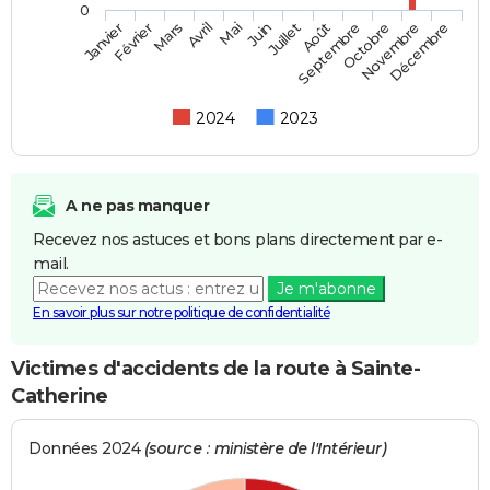
0
Février
Mai
Août
Novembre
Mars
Juin
Septembre
Décembre
Janvier
Avril
Juillet
Octobre
2024
2023
A ne pas manquer
Recevez nos astuces et bons plans directement par e-
mail.
Je m'abonne
En savoir plus sur notre politique de confidentialité
Victimes d'accidents de la route à Sainte-
Catherine
Données 2024
(source : ministère de l'Intérieur)