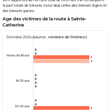
sont rapportés au nombre total de victimes. Par conséquent,
la part totale de blessés inclut déjà celles des blessés légers et
des blessés graves.
Age des victimes de la route à Sainte-
Catherine
Données 2024
(source : ministère de l'Intérieur)
0
0
Moins de 18 ans
1
1
0
0
18-30 ans
0
0
0
0
30-50 ans
1