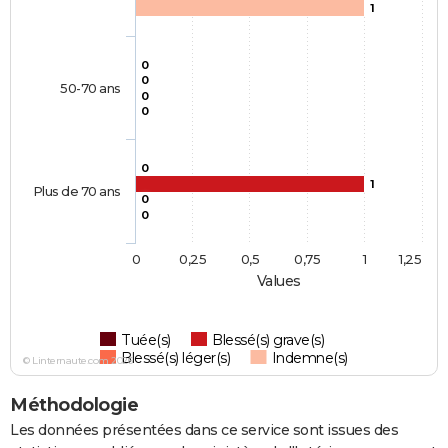
1
0
0
50-70 ans
0
0
0
1
Plus de 70 ans
0
0
0
0,25
0,5
0,75
1
1,25
Values
Tuée(s)
Blessé(s) grave(s)
Blessé(s) léger(s)
Indemne(s)
© Linternaute.com 2026
Méthodologie
Les données présentées dans ce service sont issues des