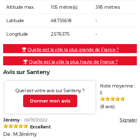
Altitude max.
105 mètre(s)
395 mètres
Latitude
48.735618
-
Longitude
2.576375
-
Quelle est la ville la plus grande de France ?
Quelle est la ville la plus haute de France ?
Avis sur Santeny
Note moyenne :
Quel est votre avis sur Santeny ?
5
Donner mon avis
(
8
avis)
Jérémy
- 10/11/2022
Signaler
Excellent
De : M Jérémy