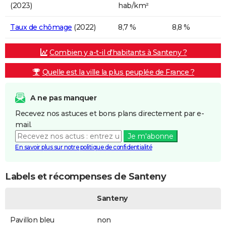
(2023)
hab/km²
Taux de chômage
(2022)
8,7 %
8,8 %
Combien y a-t-il d'habitants à Santeny ?
Quelle est la ville la plus peuplée de France ?
A ne pas manquer
Recevez nos astuces et bons plans directement par e-
mail.
Je m'abonne
En savoir plus sur notre politique de confidentialité
Labels et récompenses de Santeny
Santeny
Pavillon bleu
non