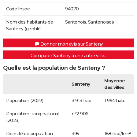
Code Insee
94070
Nom des habitants de
Santenois, Santenoises
Santeny (gentilé)
Donner mon avis sur Santeny
Comparer Santeny à une autre ville...
Quelle est la population de Santeny ?
Moyenne
Santeny
des villes
Population (2023)
3 913 hab.
1 994 hab.
Population : rang national
n°2 906
-
(2023)
Densité de population
395
168 hab/km²