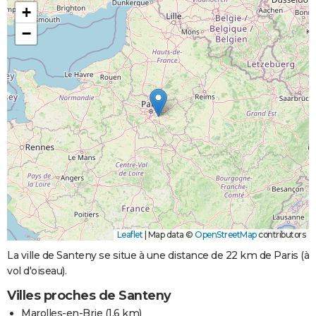
+
−
Leaflet
|
Map data ©
OpenStreetMap
contributors
La ville de Santeny se situe à une distance de 22 km de Paris (à
vol d'oiseau).
Villes proches de Santeny
Marolles-en-Brie
(1.6 km)