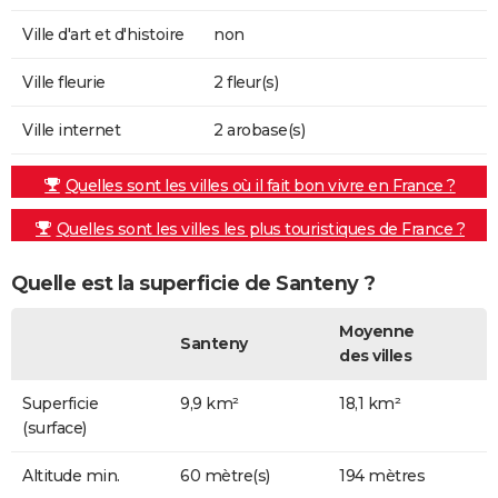
Ville d'art et d'histoire
non
Ville fleurie
2 fleur(s)
Ville internet
2 arobase(s)
Quelles sont les villes où il fait bon vivre en France ?
Quelles sont les villes les plus touristiques de France ?
Quelle est la superficie de Santeny ?
Moyenne
Santeny
des villes
Superficie
9,9 km²
18,1 km²
(surface)
Altitude min.
60 mètre(s)
194 mètres