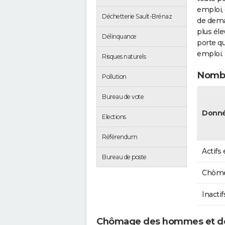
emploi, 
Déchetterie Sault-Brénaz
de dema
plus éle
Délinquance
porte qu
emploi.
Risques naturels
Nombr
Pollution
Bureau de vote
Donné
Elections
Référendum
Actifs
Bureau de poste
Chôme
Inactif
Chômage des hommes et de