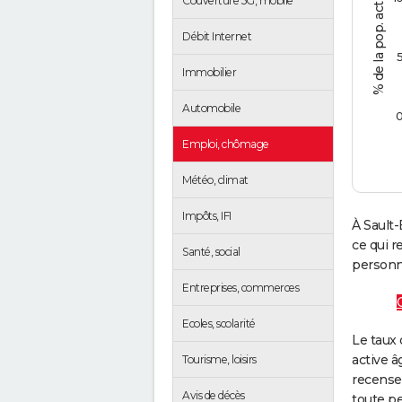
Couverture 5G, mobile
Débit Internet
Immobilier
Automobile
Emploi, chômage
Météo, climat
Impôts, IFI
À Sault-
ce qui 
Santé, social
personne
Entreprises, commerces
Ecoles, scolarité
Le taux 
active â
Tourisme, loisirs
recense
Avis de décès
toute pe