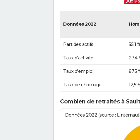
Quels s
Données 2022
Hom
Part des actifs
55,1 
Taux d'activité
27,4 
Taux d'emploi
87,5 
Taux de chômage
12,5 
Combien de retraités à Saul
Données 2022 (source : Linternaute