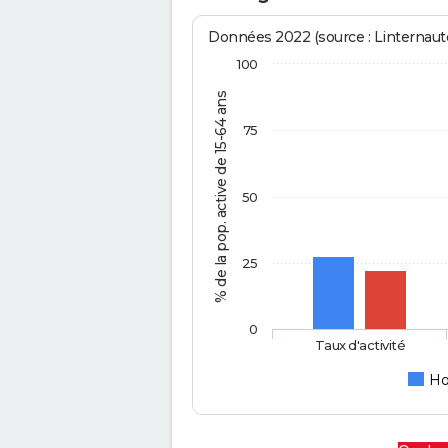
Données 2022 (source : Linternaute
100
% de la pop. active de 15-64 ans
75
50
25
0
Taux d'activité
H