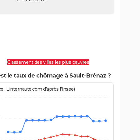
Classement des villes les plus pauvres
st le taux de chômage à Sault-Brénaz ?
e : Linternaute.com d'après l'Insee)
0
5
0