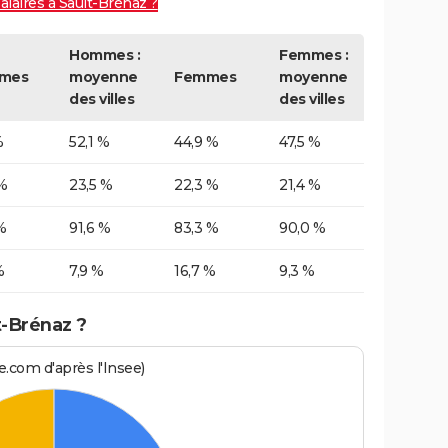
alaires à Sault-Brénaz ?
Hommes :
Femmes :
mes
moyenne
Femmes
moyenne
des villes
des villes
%
52,1 %
44,9 %
47,5 %
%
23,5 %
22,3 %
21,4 %
%
91,6 %
83,3 %
90,0 %
%
7,9 %
16,7 %
9,3 %
t-Brénaz ?
.com d'après l'Insee)