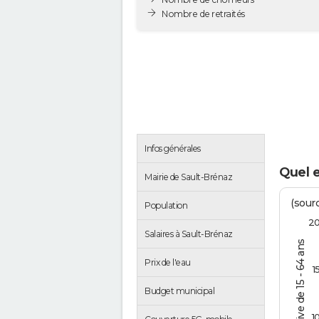
Nombre de retraités
Infos générales
Quel e
Mairie de Sault-Brénaz
(sourc
Population
2
Salaires à Sault-Brénaz
% de la pop. active de 15 - 64 ans
Prix de l'eau
1
Budget municipal
1