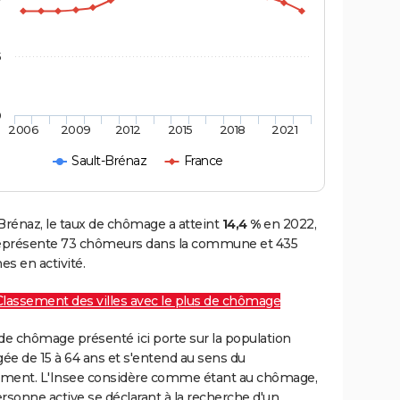
5
0
2006
2009
2012
2015
2018
2021
Sault-Brénaz
France
Brénaz, le taux de chômage a atteint
14,4 %
en 2022,
représente 73 chômeurs dans la commune et 435
s en activité.
Classement des villes avec le plus de chômage
de chômage présenté ici porte sur la population
gée de 15 à 64 ans et s'entend au sens du
ment. L'Insee considère comme étant au chômage,
rsonne active se déclarant à la recherche d'un