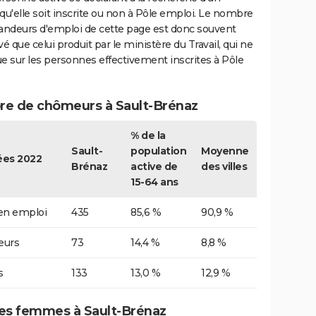
qu'elle soit inscrite ou non à Pôle emploi. Le nombre
ndeurs d'emploi de cette page est donc souvent
vé que celui produit par le ministère du Travail, qui ne
e sur les personnes effectivement inscrites à Pôle
e de chômeurs à Sault-Brénaz
% de la
Sault-
population
Moyenne
es 2022
Brénaz
active de
des villes
15-64 ans
 en emploi
435
85,6 %
90,9 %
urs
73
14,4 %
8,8 %
s
133
13,0 %
12,9 %
s femmes à Sault-Brénaz