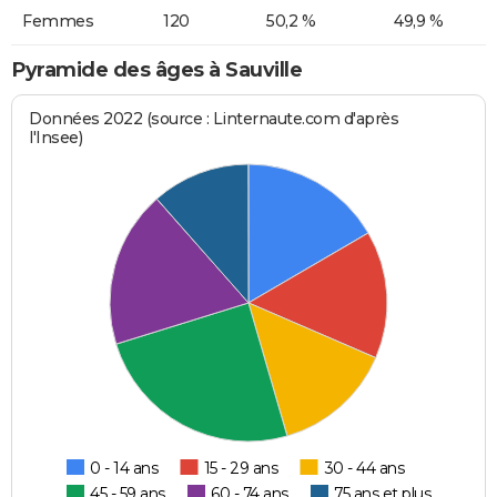
Femmes
120
50,2 %
49,9 %
Pyramide des âges à Sauville
Données 2022 (source : Linternaute.com d'après
l'Insee)
0 - 14 ans
15 - 29 ans
30 - 44 ans
45 - 59 ans
60 - 74 ans
75 ans et plus