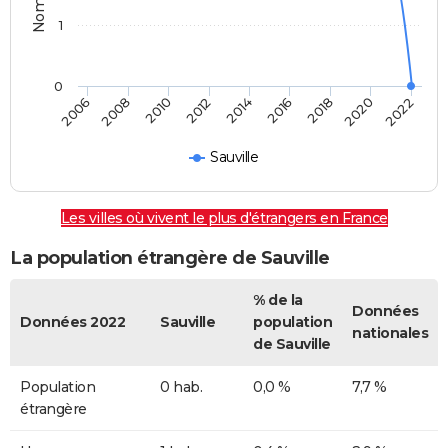
1
0
2014
2016
2018
2020
2022
2006
2008
2010
2012
Sauville
Les villes où vivent le plus d'étrangers en France
La population étrangère de Sauville
% de la
Données
Données 2022
Sauville
population
nationales
de Sauville
Population
0 hab.
0,0 %
7,7 %
étrangère