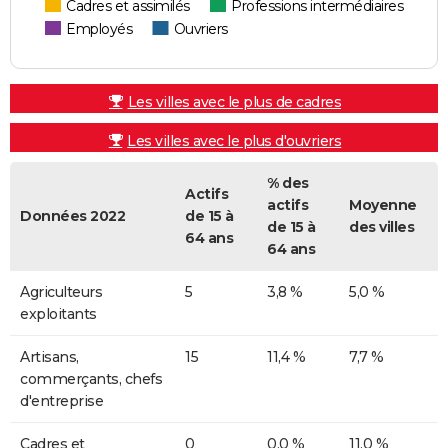
Cadres et assimilés
Professions intermédiaires
Employés
Ouvriers
Les villes avec le plus de cadres
Les villes avec le plus d'ouvriers
% des
Actifs
actifs
Moyenne
Données 2022
de 15 à
de 15 à
des villes
64 ans
64 ans
Agriculteurs
5
3,8 %
5,0 %
exploitants
Artisans,
15
11,4 %
7,7 %
commerçants, chefs
d'entreprise
Cadres et
0
0,0 %
11,0 %