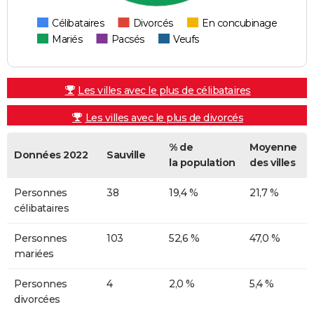
Célibataires
Divorcés
En concubinage
Mariés
Pacsés
Veufs
Les villes avec le plus de célibataires
Les villes avec le plus de divorcés
% de
Moyenne
Données 2022
Sauville
la population
des villes
Personnes
38
19,4 %
21,7 %
célibataires
Personnes
103
52,6 %
47,0 %
mariées
Personnes
4
2,0 %
5,4 %
divorcées