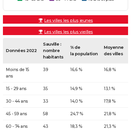
Les villes les plus jeunes
Les villes les plus vieilles
Sauville :
% de
Moyenne
Données 2022
nombre
la population
des villes
habitants
Moins de 15
39
16,6 %
16,8 %
ans
15 - 29 ans
35
14,9 %
13,1 %
30 - 44 ans
33
14,0 %
17,8 %
45 - 59 ans
58
24,7 %
21,8 %
60 - 74 ans
43
18,3 %
21,3 %