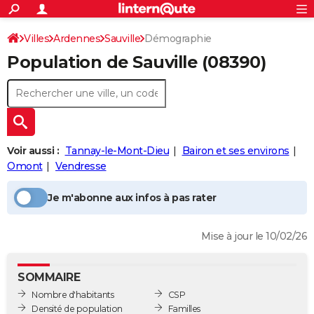
ACTUALITÉS
Connexion
S'inscrire
Villes
Ardennes
Sauville
Démographie
Rechercher
Société
Education
Villes
Politique
Faits Divers
Monde
+
SPORT
Population
de Sauville
(08390)
Football
Cyclisme
Forum
Coupe du monde 2026
Tennis
Rugby
CULTURE
TNT
Cinéma
Musique
Programme TV
Streaming
Sorties cinéma
+
FINANCE
Impôts
Immobilier
Banque
Crédit
Retraite
Epargne
Risques naturels par ville
Assurance
AUTO
Voir aussi :
Tannay-le-Mont-Dieu
Bairon et ses environs
Réserver un essai
Berlines
Forum auto
Essais
Citadines
SUV
+
HIGH-TECH
Omont
Vendresse
Meilleur smartphone
Ordinateurs
Guide high-tech
Mobiles
Internet
Jeux vidéo
+
BRICOLAGE
Je m'abonne aux infos à pas rater
Aménagement intérieur
Cuisine
Jardinage
+
Forum
Extérieur
Salle de bains
Rangement
WEEK-END
Mise à jour le 10/02/26
Escapades
Expositions
Week-end nature
Guides de France
Patrimoine
Musées
+
LIFESTYLE
Bien-être
Mode
+
Art de vivre
Loisirs
Modes de vie
SANTE
SOMMAIRE
Nombre d'habitants
CSP
Guide de la santé
Médicaments
+
Alimentation
Maladies
Sommeil
VOYAGE
Densité de population
Familles