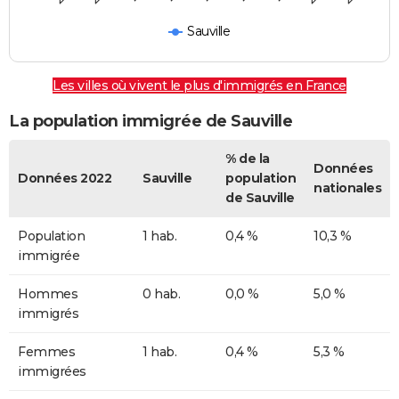
Sauville
Les villes où vivent le plus d'immigrés en France
La population immigrée de Sauville
% de la
Données
Données 2022
Sauville
population
nationales
de Sauville
Population
1 hab.
0,4 %
10,3 %
immigrée
Hommes
0 hab.
0,0 %
5,0 %
immigrés
Femmes
1 hab.
0,4 %
5,3 %
immigrées