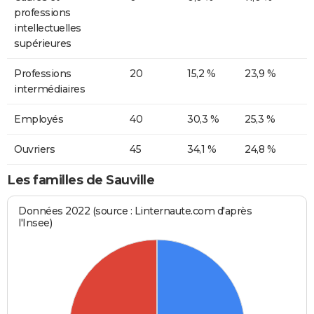
professions
intellectuelles
supérieures
Professions
20
15,2 %
23,9 %
intermédiaires
Employés
40
30,3 %
25,3 %
Ouvriers
45
34,1 %
24,8 %
Les familles de Sauville
Données 2022 (source : Linternaute.com d'après
l'Insee)