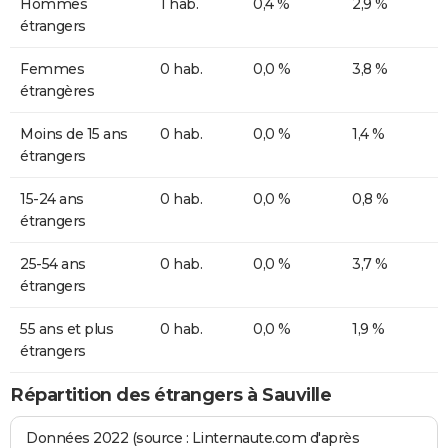
Hommes
1 hab.
0,4 %
2,9 %
étrangers
Femmes
0 hab.
0,0 %
3,8 %
étrangères
Moins de 15 ans
0 hab.
0,0 %
1,4 %
étrangers
15-24 ans
0 hab.
0,0 %
0,8 %
étrangers
25-54 ans
0 hab.
0,0 %
3,7 %
étrangers
55 ans et plus
0 hab.
0,0 %
1,9 %
étrangers
Répartition des étrangers à Sauville
Données 2022 (source : Linternaute.com d'après