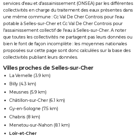
services d'eau et d'assainissement (ONSEA) par les différentes
collectivités en charge du traitement des eaux présentes dans
une même commune : Cc Val De Cher Controis pour l'eau
potable à Selles-sur-Cher et Cc Val De Cher Controis pour
l'assainissement collectif de l'eau à Selles-sur-Cher. A noter
que toutes les collectivités ne partagent pas leurs données ou
bien le font de façon incomplète : les moyennes nationales
proposées sur cette page sont donc calculées sur la base des
collectivités publiant leurs données.
Villes proches de Selles-sur-Cher
La Vernelle
(3.9 km)
Billy
(4.3 km)
Meusnes
(5.9 km)
Châtillon-sur-Cher
(6.1 km)
Gy-en-Sologne
(7.5 km)
Chabris
(8 km)
Menetou-sur-Nahon
(8.1 km)
Loir-et-Cher