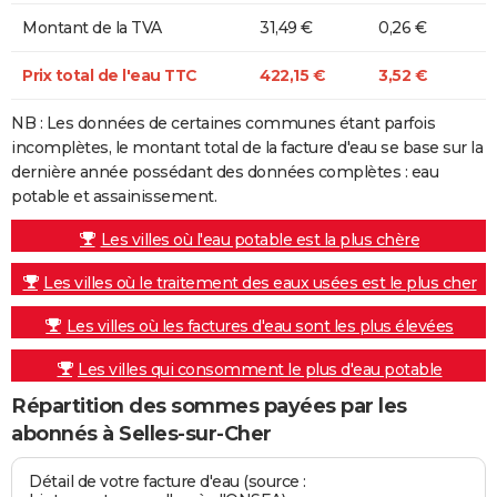
Montant de la TVA
31,49 €
0,26 €
Prix total de l'eau TTC
422,15 €
3,52 €
NB : Les données de certaines communes étant parfois
incomplètes, le montant total de la facture d'eau se base sur la
dernière année possédant des données complètes : eau
potable et assainissement.
Les villes où l'eau potable est la plus chère
Les villes où le traitement des eaux usées est le plus cher
Les villes où les factures d'eau sont les plus élevées
Les villes qui consomment le plus d'eau potable
Répartition des sommes payées par les
abonnés à Selles-sur-Cher
Détail de votre facture d'eau (source :