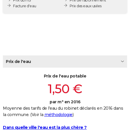
Prix du m3
Prix de l'abonnement
City break
Voyage de noces
Climat
Destinations
Voyage nature
Forum
+
Facture d'eau
Prix des eaux usées
PHOTO
GUIDES D'ACHAT
BONS PLANS
CARTE DE VOEUX
Carte Bonne année
Carte Pâques
Carte de Noël
Carte Saint-Valentin
Carte d'anniversaire
DICTIONNAIRE
Prix de l'eau
Biographies
Expressions
Dictionnaire
Citations
Proverbes
PROGRAMME TV
Prix de l'eau potable
COPAINS D'AVANT
1,50 €
Se connecter
Collèges
Universités
Service militaire
S'inscrire
Lycées
Primaires
Entreprises
Avis de recherche
AVIS DE DÉCÈS
FORUM
par m³ en 2016
Moyenne des tarifs de l'eau du robinet déclarés en 2016 dans
Lifestyle
Sport
Television
Cinema
Bricolage
Culture
Auto
Voyage
la commune. (Voir la
méthodologie
)
Dans quelle ville l'eau est la plus chère ?