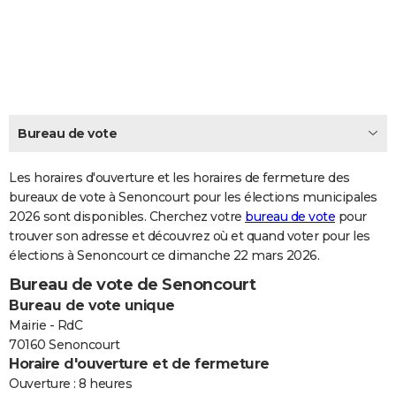
City break
Voyage de noces
Climat
Destinations
Voyage nature
Forum
+
PHOTO
GUIDES D'ACHAT
BONS PLANS
CARTE DE VOEUX
Bureau de vote
Carte Bonne année
Carte Pâques
Carte de Noël
Carte Saint-Valentin
Carte d'anniversaire
DICTIONNAIRE
Les horaires d'ouverture et les horaires de fermeture des
Biographies
Expressions
bureaux de vote à Senoncourt pour les élections municipales
Dictionnaire
Citations
Proverbes
PROGRAMME TV
2026 sont disponibles. Cherchez votre
bureau de vote
pour
trouver son adresse et découvrez où et quand voter pour les
COPAINS D'AVANT
élections à Senoncourt ce dimanche 22 mars 2026.
Se connecter
Collèges
Universités
Service militaire
S'inscrire
Lycées
Primaires
Entreprises
Avis de recherche
AVIS DE DÉCÈS
Bureau de vote de Senoncourt
Bureau de vote unique
FORUM
Mairie - RdC
Lifestyle
Sport
Television
Cinema
Bricolage
Culture
Auto
Voyage
70160 Senoncourt
Horaire d'ouverture et de fermeture
Ouverture : 8 heures