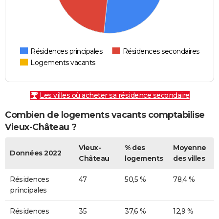
Résidences principales
Résidences secondaires
Logements vacants
Les villes où acheter sa résidence secondaire
Combien de logements vacants comptabilise
Vieux-Château ?
Vieux-
% des
Moyenne
Données 2022
Château
logements
des villes
Résidences
47
50,5 %
78,4 %
principales
Résidences
35
37,6 %
12,9 %