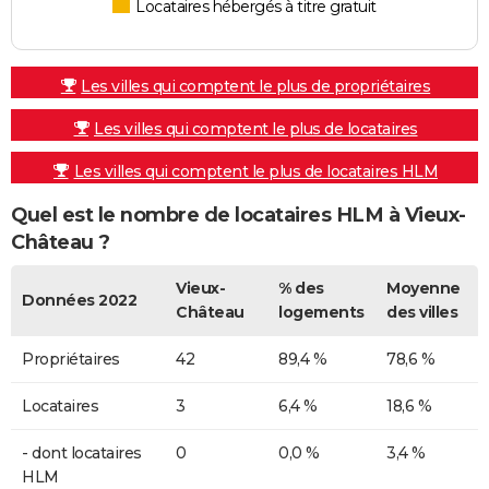
Locataires hébergés à titre gratuit
Les villes qui comptent le plus de propriétaires
Les villes qui comptent le plus de locataires
Les villes qui comptent le plus de locataires HLM
Quel est le nombre de locataires HLM à Vieux-
Château ?
Vieux-
% des
Moyenne
Données 2022
Château
logements
des villes
Propriétaires
42
89,4 %
78,6 %
Locataires
3
6,4 %
18,6 %
- dont locataires
0
0,0 %
3,4 %
HLM