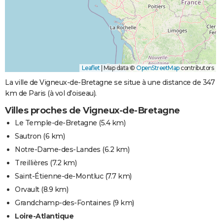
Leaflet
|
Map data ©
OpenStreetMap
contributors
La ville de Vigneux-de-Bretagne se situe à une distance de 347
km de Paris (à vol d'oiseau).
Villes proches de Vigneux-de-Bretagne
Le Temple-de-Bretagne
(5.4 km)
Sautron
(6 km)
Notre-Dame-des-Landes
(6.2 km)
Treillières
(7.2 km)
Saint-Étienne-de-Montluc
(7.7 km)
Orvault
(8.9 km)
Grandchamp-des-Fontaines
(9 km)
Loire-Atlantique