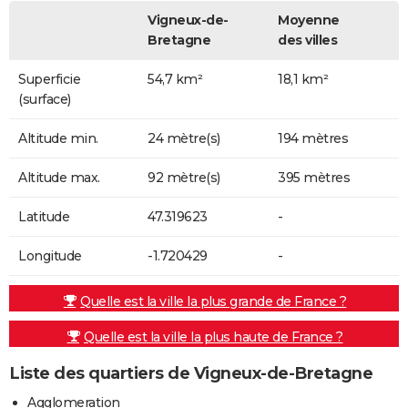
Vigneux-de-
Moyenne
Bretagne
des villes
Superficie
54,7 km²
18,1 km²
(surface)
Altitude min.
24 mètre(s)
194 mètres
Altitude max.
92 mètre(s)
395 mètres
Latitude
47.319623
-
Longitude
-1.720429
-
Quelle est la ville la plus grande de France ?
Quelle est la ville la plus haute de France ?
Liste des quartiers de Vigneux-de-Bretagne
Agglomeration