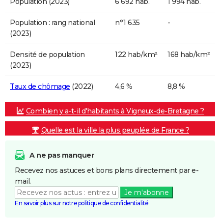
Population (2023)
6 692 hab.
1 994 hab.
Population : rang national
n°1 635
-
(2023)
Densité de population
122 hab/km²
168 hab/km²
(2023)
Taux de chômage
(2022)
4,6 %
8,8 %
Combien y a-t-il d'habitants à Vigneux-de-Bretagne ?
Quelle est la ville la plus peuplée de France ?
A ne pas manquer
Recevez nos astuces et bons plans directement par e-
mail.
Je m'abonne
En savoir plus sur notre politique de confidentialité