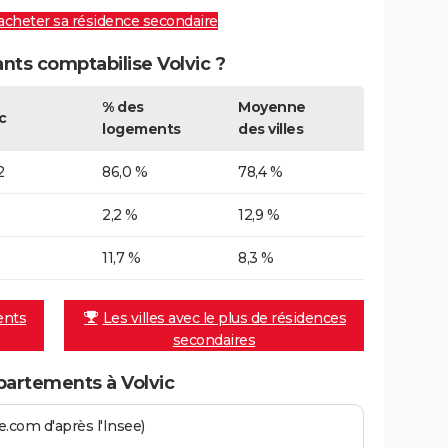
 acheter sa résidence secondaire
ts comptabilise Volvic ?
% des
Moyenne
c
logements
des villes
2
86,0 %
78,4 %
2,2 %
12,9 %
11,7 %
8,3 %
ents
Les villes avec le plus de résidences
secondaires
artements à Volvic
.com d'après l'Insee)