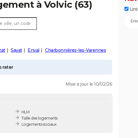
ogement à
Volvic
(63)
Lint
zat
Sayat
Enval
Charbonnières-les-Varennes
 rater
Mise à jour le 10/02/26
HLM
Taille des logements
Logements sociaux