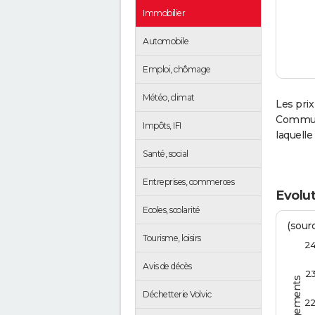
Immobilier
Automobile
Emploi, chômage
Météo, climat
Les prix
Communa
Impôts, IFI
laquelle
Santé, social
Entreprises, commerces
Evolut
Ecoles, scolarité
(sourc
Tourisme, loisirs
2
Avis de décès
2
Déchetterie Volvic
2