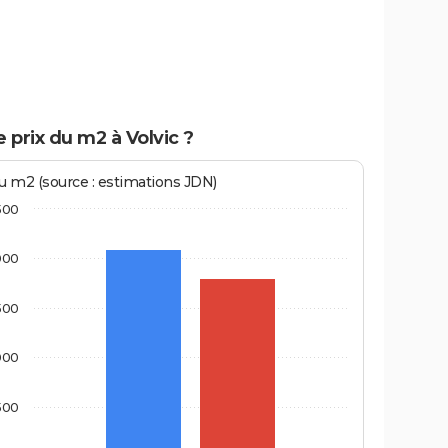
e prix du m2 à Volvic ?
au m2 (source : estimations JDN)
500
000
500
000
500