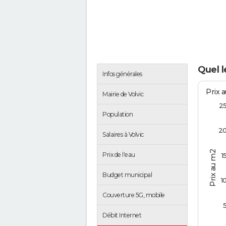
Quel l
Infos générales
Prix 
Mairie de Volvic
2
Population
2
Salaires à Volvic
Prix au m2
Prix de l'eau
1
Budget municipal
1
Couverture 5G, mobile
Débit Internet