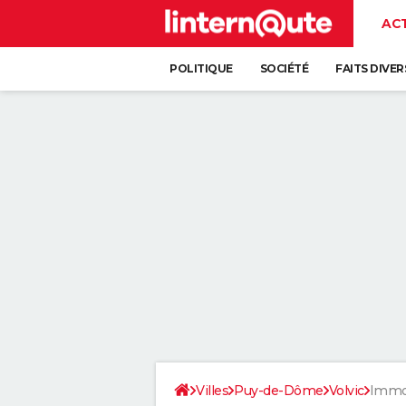
AC
POLITIQUE
SOCIÉTÉ
FAITS DIVER
Villes
Puy-de-Dôme
Volvic
Immob