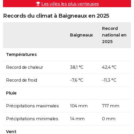
Les villes les plus venteuses
Records du climat à Baigneaux en 2025
Record
Baigneaux
national en
2025
Températures
Record de chaleur
38,1 °C
42,4 °C
Record de froid
-7,6 °C
-11,3 °C
Pluie
Précipitations maximales
104 mm
717 mm
Précipitations minimales
14 mm
0 mm
Vent