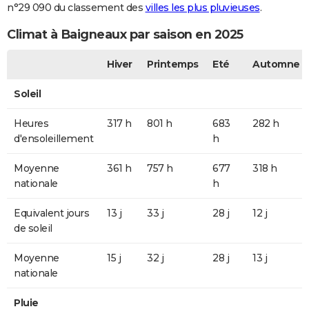
n°29 090 du classement des
villes les plus pluvieuses
.
Climat à Baigneaux par saison en 2025
Hiver
Printemps
Eté
Automne
Soleil
Heures
317 h
801 h
683
282 h
d'ensoleillement
h
Moyenne
361 h
757 h
677
318 h
nationale
h
Equivalent jours
13 j
33 j
28 j
12 j
de soleil
Moyenne
15 j
32 j
28 j
13 j
nationale
Pluie