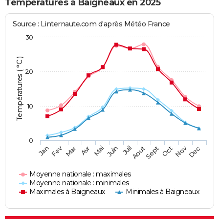
Températures à Baigneaux en 2025
Source : Linternaute.com d'après Météo France
30
Températures ( °C )
20
10
0
Fev
Nov
Jan
Mar
Avr
Mai
Juin
Juil
Aout
Sept
Oct
Dec
Moyenne nationale : maximales
Moyenne nationale : minimales
Maximales à Baigneaux
Minimales à Baigneaux