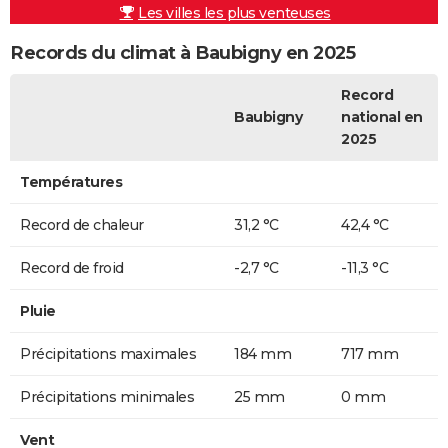
Les villes les plus venteuses
Records du climat à Baubigny en 2025
Record
Baubigny
national en
2025
Températures
Record de chaleur
31,2 °C
42,4 °C
Record de froid
-2,7 °C
-11,3 °C
Pluie
Précipitations maximales
184 mm
717 mm
Précipitations minimales
25 mm
0 mm
Vent