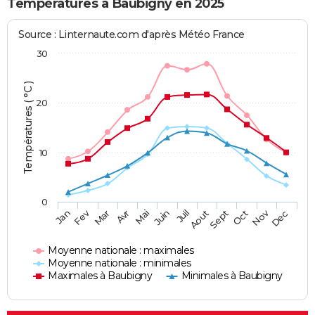
Températures à Baubigny en 2025
Source : Linternaute.com d'après Météo France
30
Températures ( °C )
20
10
0
Fev
Nov
Jan
Mar
Avr
Mai
Juin
Juil
Aout
Sept
Oct
Dec
Moyenne nationale : maximales
Moyenne nationale : minimales
Maximales à Baubigny
Minimales à Baubigny