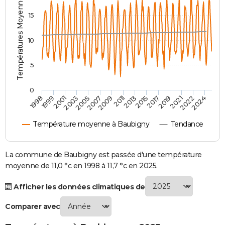
Températures Moyennes ( °C )
City break
Voyage de noces
Climat
Destinations
Voyage nature
Forum
+
PHOTO
15
GUIDES D'ACHAT
10
BONS PLANS
5
CARTE DE VOEUX
0
Carte Bonne année
Carte Pâques
Carte de Noël
Carte Saint-Valentin
Carte d'anniversaire
DICTIONNAIRE
2007
2021
2009
2022
1998
2011
2024
1999
2013
2001
2015
2003
2017
2005
2019
Biographies
Expressions
Dictionnaire
Citations
Proverbes
PROGRAMME TV
Température moyenne à Baubigny
Tendance
COPAINS D'AVANT
Se connecter
Collèges
Universités
Service militaire
S'inscrire
Lycées
Primaires
Entreprises
Avis de recherche
La commune de Baubigny est passée d'une température
AVIS DE DÉCÈS
moyenne de 11,0 °c en 1998 à 11,7 °c en 2025.
FORUM
Afficher les données climatiques de
Lifestyle
Sport
Television
Cinema
Bricolage
Culture
Auto
Voyage
Comparer avec