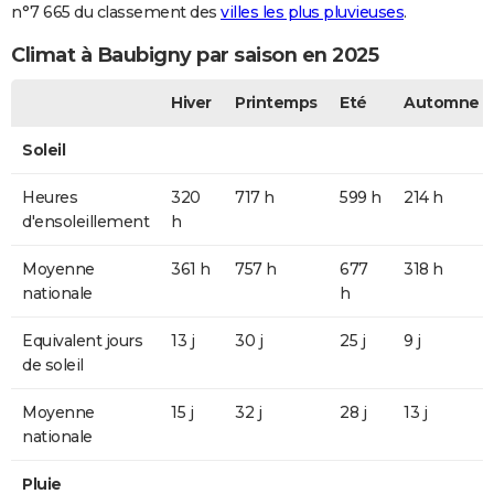
n°7 665 du classement des
villes les plus pluvieuses
.
Climat à Baubigny par saison en 2025
Hiver
Printemps
Eté
Automne
Soleil
Heures
320
717 h
599 h
214 h
d'ensoleillement
h
Moyenne
361 h
757 h
677
318 h
nationale
h
Equivalent jours
13 j
30 j
25 j
9 j
de soleil
Moyenne
15 j
32 j
28 j
13 j
nationale
Pluie