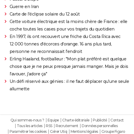
Guerre en Iran
Carte de l'éclipse solaire du 12 août
Cette voiture électrique est la moins chère de France : elle
coche toutes les cases pour vos trajets du quotidien
En 1997, ils ont recouvert une friche du Costa Rica avec
12 000 tonnes d'écorces d'orange. 16 ans plus tard,
personne ne reconnaissait l'endroit
Erling Haaland, footballeur : "Mon plat préféré est quelque
chose que je ne peux presque jamais manger. Mais je dois
l'avouer, j'adore ça"
Un défi réservé aux génies : il ne faut déplacer qu'une seule
allumette
Qui sommes-nous ?
Equipe
Charte éditoriale
Publicité
Contact
Tous les articles
RSS
Recrutement
Données personnelles
Paramétrer les cookies
Gérer Utiq
Mentions légales
Groupe Figaro