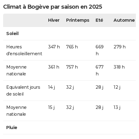
Climat à Bogève par saison en 2025
Hiver
Printemps
Eté
Automne
Soleil
Heures
347 h
765 h
669
279 h
d'ensoleillement
h
Moyenne
361 h
757 h
677
318 h
nationale
h
Equivalent jours
14 j
32 j
28 j
12 j
de soleil
Moyenne
15 j
32 j
28 j
13 j
nationale
Pluie