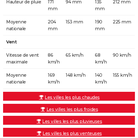
Hauteur de pluie
171
94 mm
135
212 mm
mm
mm
Moyenne
204
153 mm
190
225 mm
nationale
mm
mm
Vent
Vitesse de vent
86
65 km/h
68
90 km/h
maximale
km/h
km/h
Moyenne
169
148 km/h
140
155 km/h
nationale
km/h
km/h
Les villes les plus chaudes
Les villes les plus froides
Les villes les plus pluvieuses
Les villes les plus venteuses