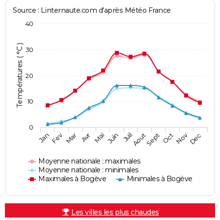
Source : Linternaute.com d'après Météo France
40
Températures ( °C )
30
20
10
0
Fev
Nov
Jan
Mar
Avr
Mai
Juin
Juil
Aout
Sept
Oct
Dec
Moyenne nationale : maximales
Moyenne nationale : minimales
Maximales à Bogève
Minimales à Bogève
Les villes les plus chaudes