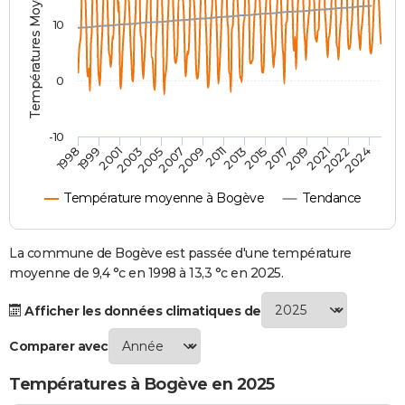
Températures Moyennes ( °C )
City break
Voyage de noces
Climat
Destinations
Voyage nature
Forum
+
PHOTO
10
GUIDES D'ACHAT
0
BONS PLANS
CARTE DE VOEUX
-10
1998
1999
2001
2003
2005
2007
2009
2011
2013
2015
2017
2019
2021
2022
2024
Carte Bonne année
Carte Pâques
Carte de Noël
Carte Saint-Valentin
Carte d'anniversaire
DICTIONNAIRE
Température moyenne à Bogève
Tendance
Biographies
Expressions
Dictionnaire
Citations
Proverbes
PROGRAMME TV
COPAINS D'AVANT
La commune de Bogève est passée d'une température
moyenne de 9,4 °c en 1998 à 13,3 °c en 2025.
Se connecter
Collèges
Universités
Service militaire
S'inscrire
Lycées
Primaires
Entreprises
Avis de recherche
AVIS DE DÉCÈS
Afficher les données climatiques de
FORUM
Comparer avec
Lifestyle
Sport
Television
Cinema
Bricolage
Culture
Auto
Voyage
Températures à Bogève en 2025