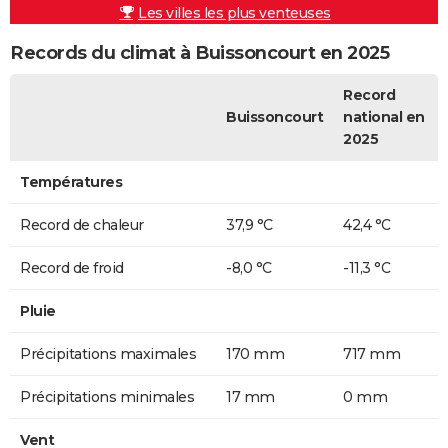
Les villes les plus venteuses
Records du climat à Buissoncourt en 2025
Record
Buissoncourt
national en
2025
Températures
Record de chaleur
37,9 °C
42,4 °C
Record de froid
-8,0 °C
-11,3 °C
Pluie
Précipitations maximales
170 mm
717 mm
Précipitations minimales
17 mm
0 mm
Vent