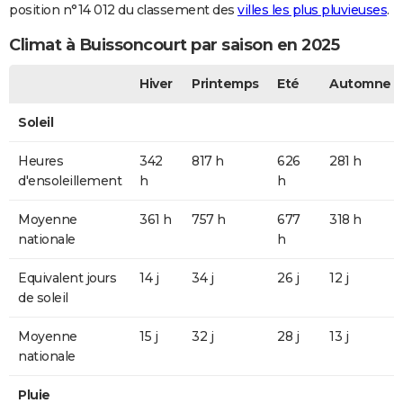
position n°14 012 du classement des
villes les plus pluvieuses
.
Climat à Buissoncourt par saison en 2025
Hiver
Printemps
Eté
Automne
Soleil
Heures
342
817 h
626
281 h
d'ensoleillement
h
h
Moyenne
361 h
757 h
677
318 h
nationale
h
Equivalent jours
14 j
34 j
26 j
12 j
de soleil
Moyenne
15 j
32 j
28 j
13 j
nationale
Pluie