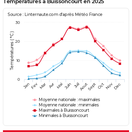
Températures à Buissoncourt en 2025
Source : Linternaute.com d'après Météo France
30
Températures ( °C )
20
10
0
Fev
Nov
Jan
Mar
Avr
Mai
Juin
Juil
Aout
Sept
Oct
Dec
Moyenne nationale : maximales
Moyenne nationale : minimales
Maximales à Buissoncourt
Minimales à Buissoncourt