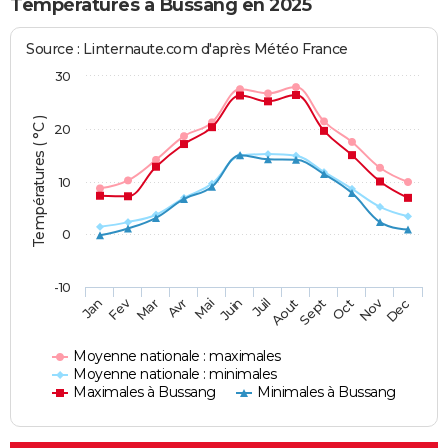
Températures à Bussang en 2025
Source : Linternaute.com d'après Météo France
30
Températures ( °C )
20
10
0
-10
Fev
Nov
Jan
Mar
Avr
Mai
Juin
Juil
Aout
Sept
Oct
Dec
Moyenne nationale : maximales
Moyenne nationale : minimales
Maximales à Bussang
Minimales à Bussang