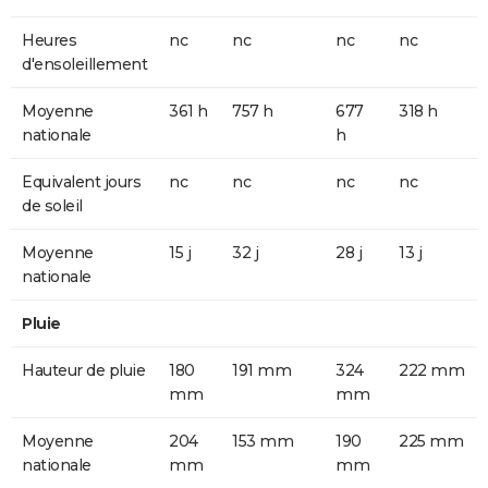
Heures
nc
nc
nc
nc
d'ensoleillement
Moyenne
361 h
757 h
677
318 h
nationale
h
Equivalent jours
nc
nc
nc
nc
de soleil
Moyenne
15 j
32 j
28 j
13 j
nationale
Pluie
Hauteur de pluie
180
191 mm
324
222 mm
mm
mm
Moyenne
204
153 mm
190
225 mm
nationale
mm
mm