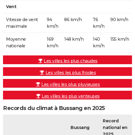
Vent
Vitesse de vent
94
86 km/h
76
90 km/h
maximale
km/h
km/h
Moyenne
169
148 km/h
140
155 km/h
nationale
km/h
km/h
Les villes les plus chaudes
Les villes les plus froides
Les villes les plus pluvieuses
Les villes les plus venteuses
Records du climat à Bussang en 2025
Record
Bussang
national en
2025