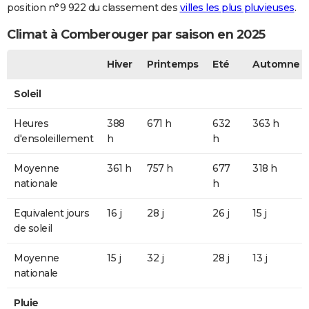
position n°9 922 du classement des
villes les plus pluvieuses
.
Climat à Comberouger par saison en 2025
Hiver
Printemps
Eté
Automne
Soleil
Heures
388
671 h
632
363 h
d'ensoleillement
h
h
Moyenne
361 h
757 h
677
318 h
nationale
h
Equivalent jours
16 j
28 j
26 j
15 j
de soleil
Moyenne
15 j
32 j
28 j
13 j
nationale
Pluie