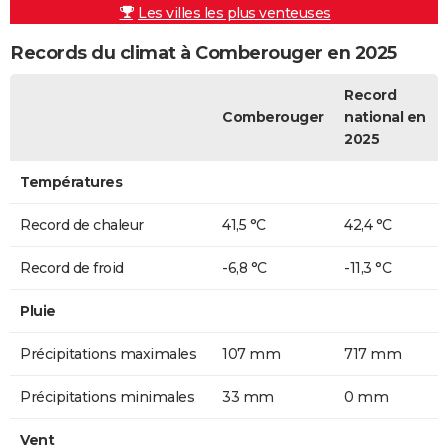
Les villes les plus venteuses
Records du climat à Comberouger en 2025
Record
Comberouger
national en
2025
Températures
Record de chaleur
41,5 °C
42,4 °C
Record de froid
-6,8 °C
-11,3 °C
Pluie
Précipitations maximales
107 mm
717 mm
Précipitations minimales
33 mm
0 mm
Vent