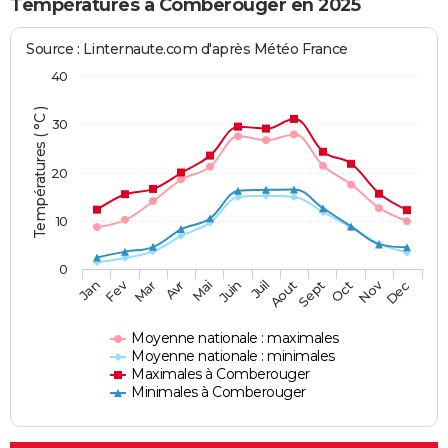
Températures à Comberouger en 2025
Source : Linternaute.com d'après Météo France
40
Températures ( °C )
30
20
10
0
Fev
Nov
Jan
Mar
Avr
Mai
Juin
Juil
Aout
Sept
Oct
Dec
Moyenne nationale : maximales
Moyenne nationale : minimales
Maximales à Comberouger
Minimales à Comberouger