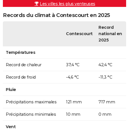
Les villes les plus venteuses
Records du climat à Contescourt en 2025
Record
Contescourt
national en
2025
Températures
Record de chaleur
37,4 °C
42,4 °C
Record de froid
-4,6 °C
-11,3 °C
Pluie
Précipitations maximales
121 mm
717 mm
Précipitations minimales
10 mm
0 mm
Vent