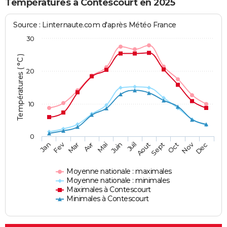
Températures à Contescourt en 2025
Source : Linternaute.com d'après Météo France
30
Températures ( °C )
20
10
0
Fev
Nov
Jan
Mar
Avr
Mai
Juin
Juil
Aout
Sept
Oct
Dec
Moyenne nationale : maximales
Moyenne nationale : minimales
Maximales à Contescourt
Minimales à Contescourt