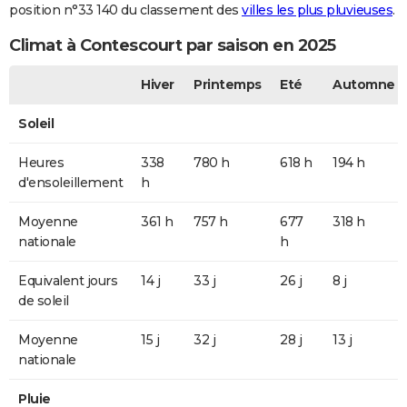
position n°33 140 du classement des
villes les plus pluvieuses
.
Climat à Contescourt par saison en 2025
Hiver
Printemps
Eté
Automne
Soleil
Heures
338
780 h
618 h
194 h
d'ensoleillement
h
Moyenne
361 h
757 h
677
318 h
nationale
h
Equivalent jours
14 j
33 j
26 j
8 j
de soleil
Moyenne
15 j
32 j
28 j
13 j
nationale
Pluie