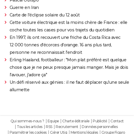
Guerre en Iran
Carte de l'éclipse solaire du 12 août
Cette voiture électrique est la moins chère de France : elle
coche toutes les cases pour vos trajets du quotidien
En 1997, ils ont recouvert une friche du Costa Rica avec
12 000 tonnes d'écorces d'orange. 16 ans plus tard,
personne ne reconnaissait l'endroit
Erling Haaland, footballeur : "Mon plat préféré est quelque
chose que je ne peux presque jamais manger. Mais je dois
l'avouer, j'adore ça"
Un défi réservé aux génies : il ne faut déplacer qu'une seule
allumette
Qui sommes-nous ?
Equipe
Charte éditoriale
Publicité
Contact
Tous les articles
RSS
Recrutement
Données personnelles
Paramétrer les cookies
Gérer Utiq
Mentions légales
Groupe Figaro