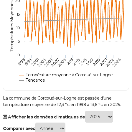
Températures Moyennes ( °C )
20
City break
Voyage de noces
Climat
Destinations
Voyage nature
Forum
+
PHOTO
15
GUIDES D'ACHAT
10
BONS PLANS
5
CARTE DE VOEUX
Carte Bonne année
Carte Pâques
Carte de Noël
Carte Saint-Valentin
Carte d'anniversaire
DICTIONNAIRE
0
2007
2021
2009
2022
1998
2011
2024
1999
2013
2001
2015
2003
2017
2005
2019
Biographies
Expressions
Dictionnaire
Citations
Proverbes
PROGRAMME TV
Température moyenne à Corcoué-sur-Logne
COPAINS D'AVANT
Tendance
Se connecter
Collèges
Universités
Service militaire
S'inscrire
Lycées
Primaires
Entreprises
Avis de recherche
AVIS DE DÉCÈS
La commune de Corcoué-sur-Logne est passée d'une
FORUM
température moyenne de 12,3 °c en 1998 à 13,6 °c en 2025.
Lifestyle
Sport
Television
Cinema
Bricolage
Culture
Auto
Voyage
Afficher les données climatiques de
Comparer avec