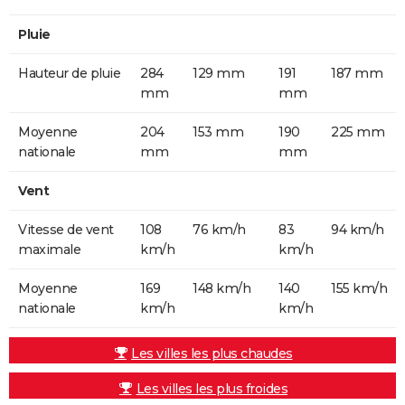
Pluie
Hauteur de pluie
284
129 mm
191
187 mm
mm
mm
Moyenne
204
153 mm
190
225 mm
nationale
mm
mm
Vent
Vitesse de vent
108
76 km/h
83
94 km/h
maximale
km/h
km/h
Moyenne
169
148 km/h
140
155 km/h
nationale
km/h
km/h
Les villes les plus chaudes
Les villes les plus froides