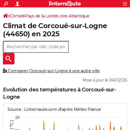
ACTUALITÉS
Connexion
S'inscrire
Climat
Pays de la Loire
Loire-Atlantique
Rechercher
Société
Education
Villes
Politique
Faits Divers
Monde
+
SPORT
Climat de
Corcoué-sur-Logne
Corcoué-sur-Logne
Football
Cyclisme
Forum
Coupe du monde 2026
Tennis
Rugby
CULTURE
(44650) en 2025
TNT
Cinéma
Musique
Programme TV
Streaming
Sorties cinéma
+
FINANCE
Impôts
Immobilier
Banque
Crédit
Retraite
Epargne
Risques naturels par ville
Assurance
AUTO
Réserver un essai
Berlines
Forum auto
Essais
Citadines
SUV
+
HIGH-TECH
Comparer Corcoué-sur-Logne à une autre ville
Meilleur smartphone
Ordinateurs
Guide high-tech
Mobiles
Internet
Jeux vidéo
+
BRICOLAGE
Mise à jour le 06/02/26
Aménagement intérieur
Cuisine
Jardinage
+
Forum
Extérieur
Salle de bains
Rangement
Evolution des températures à Corcoué-sur-
WEEK-END
Logne
Escapades
Expositions
Week-end nature
Guides de France
Patrimoine
Musées
+
LIFESTYLE
Source : Linternaute.com d'après Météo France
Bien-être
Mode
+
Art de vivre
Loisirs
Modes de vie
SANTE
25
Guide de la santé
Médicaments
+
Alimentation
Maladies
Sommeil
VOYAGE