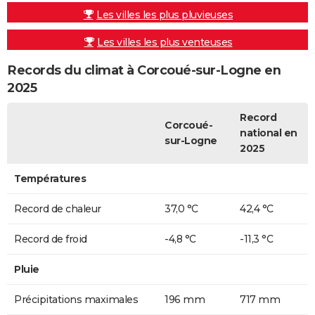
Les villes les plus pluvieuses
Les villes les plus venteuses
Records du climat à Corcoué-sur-Logne en
2025
Record
Corcoué-
national en
sur-Logne
2025
Températures
Record de chaleur
37,0 °C
42,4 °C
Record de froid
-4,8 °C
-11,3 °C
Pluie
Précipitations maximales
196 mm
717 mm