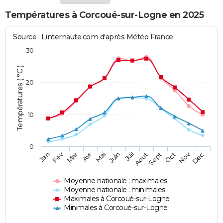
Températures à Corcoué-sur-Logne en 2025
Source : Linternaute.com d'après Météo France
30
Températures ( °C )
20
10
0
Fev
Nov
Jan
Mar
Avr
Mai
Juin
Juil
Aout
Sept
Oct
Dec
Moyenne nationale : maximales
Moyenne nationale : minimales
Maximales à Corcoué-sur-Logne
Minimales à Corcoué-sur-Logne