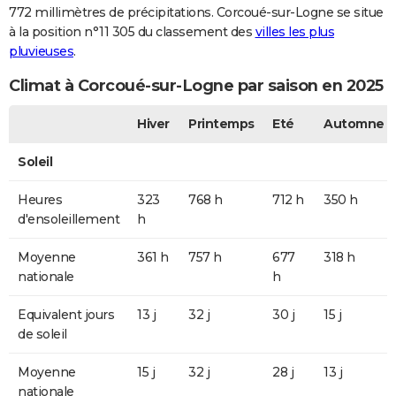
772 millimètres de précipitations. Corcoué-sur-Logne se situe
à la position n°11 305 du classement des
villes les plus
pluvieuses
.
Climat à Corcoué-sur-Logne par saison en 2025
Hiver
Printemps
Eté
Automne
Soleil
Heures
323
768 h
712 h
350 h
d'ensoleillement
h
Moyenne
361 h
757 h
677
318 h
nationale
h
Equivalent jours
13 j
32 j
30 j
15 j
de soleil
Moyenne
15 j
32 j
28 j
13 j
nationale