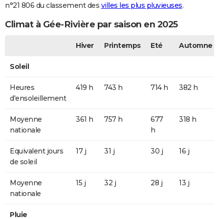
n°21 806 du classement des
villes les plus pluvieuses
.
Climat à Gée-Rivière par saison en 2025
Hiver
Printemps
Eté
Automne
Soleil
Heures
419 h
743 h
714 h
382 h
d'ensoleillement
Moyenne
361 h
757 h
677
318 h
nationale
h
Equivalent jours
17 j
31 j
30 j
16 j
de soleil
Moyenne
15 j
32 j
28 j
13 j
nationale
Pluie