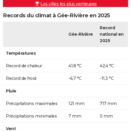
Les villes les plus venteuses
Records du climat à Gée-Rivière en 2025
Record
Gée-Rivière
national en
2025
Températures
Record de chaleur
41,8 °C
42,4 °C
Record de froid
-6,7 °C
-11,3 °C
Pluie
Précipitations maximales
121 mm
717 mm
Précipitations minimales
7 mm
0 mm
Vent