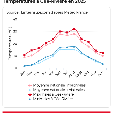
Températures à Gée-Rivière en 2025
Source : Linternaute.com d'après Météo France
40
Températures ( °C )
30
20
10
0
Fev
Nov
Jan
Mar
Avr
Mai
Juin
Juil
Aout
Sept
Oct
Dec
Moyenne nationale : maximales
Moyenne nationale : minimales
Maximales à Gée-Rivière
Minimales à Gée-Rivière