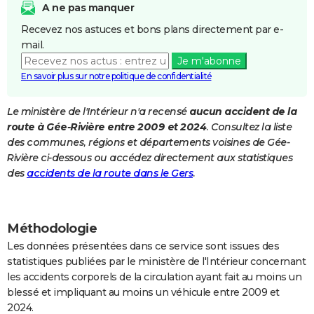
A ne pas manquer
City break
Voyage de noces
Climat
Destinations
Voyage nature
Forum
+
PHOTO
Recevez nos astuces et bons plans directement par e-
mail.
GUIDES D'ACHAT
Je m'abonne
BONS PLANS
En savoir plus sur notre politique de confidentialité
CARTE DE VOEUX
Le ministère de l'Intérieur n'a recensé
aucun accident de la
route à Gée-Rivière entre 2009 et 2024
. Consultez la liste
Carte Bonne année
Carte Pâques
Carte de Noël
Carte Saint-Valentin
Carte d'anniversaire
DICTIONNAIRE
des communes, régions et départements voisines de Gée-
Biographies
Expressions
Dictionnaire
Citations
Proverbes
Rivière ci-dessous ou accédez directement aux statistiques
PROGRAMME TV
des
accidents de la route dans le Gers
.
COPAINS D'AVANT
Se connecter
Collèges
Universités
Service militaire
S'inscrire
Lycées
Primaires
Entreprises
Avis de recherche
AVIS DE DÉCÈS
Méthodologie
FORUM
Les données présentées dans ce service sont issues des
statistiques publiées par le ministère de l'Intérieur concernant
Lifestyle
Sport
Television
Cinema
Bricolage
Culture
Auto
Voyage
les accidents corporels de la circulation ayant fait au moins un
blessé et impliquant au moins un véhicule entre 2009 et
2024.