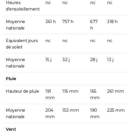
Heures
nc
nc
nc
nc
d'ensoleillement
Moyenne
361 h
757 h
677
318 h
nationale
h
Equivalent jours
nc
nc
nc
nc
de soleil
Moyenne
15 j
32 j
28 j
13 j
nationale
Pluie
Hauteur de pluie
191
116 mm
165
261 mm
mm
mm
Moyenne
204
153 mm
190
225 mm
nationale
mm
mm
Vent