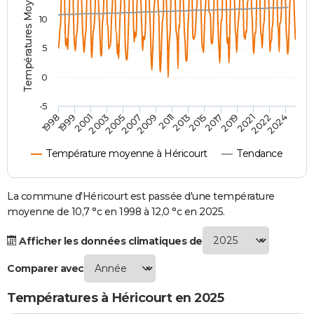
Températures Moyennes ( °C )
City break
Voyage de noces
Climat
Destinations
Voyage nature
Forum
+
PHOTO
10
GUIDES D'ACHAT
5
BONS PLANS
0
CARTE DE VOEUX
-5
2007
2021
2009
2022
1998
2011
2024
1999
2013
2001
2015
2003
2017
2005
2019
Carte Bonne année
Carte Pâques
Carte de Noël
Carte Saint-Valentin
Carte d'anniversaire
DICTIONNAIRE
Température moyenne à Héricourt
Tendance
Biographies
Expressions
Dictionnaire
Citations
Proverbes
PROGRAMME TV
COPAINS D'AVANT
La commune d'Héricourt est passée d'une température
moyenne de 10,7 °c en 1998 à 12,0 °c en 2025.
Se connecter
Collèges
Universités
Service militaire
S'inscrire
Lycées
Primaires
Entreprises
Avis de recherche
AVIS DE DÉCÈS
Afficher les données climatiques de
FORUM
Comparer avec
Lifestyle
Sport
Television
Cinema
Bricolage
Culture
Auto
Voyage
Températures à Héricourt en 2025