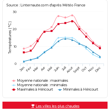
Source : Linternaute.com d'après Météo France
30
Températures ( °C )
20
10
0
Fev
Nov
Jan
Mar
Avr
Mai
Juin
Juil
Aout
Sept
Oct
Dec
Moyenne nationale : maximales
Moyenne nationale : minimales
Maximales à Héricourt
Minimales à Héricourt
Les villes les plus chaudes