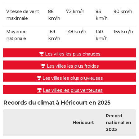
Vitesse de vent
86
72 km/h
83
90 km/h
maximale
km/h
km/h
Moyenne
169
148 km/h
140
155 km/h
nationale
km/h
km/h
Les villes les plus chaudes
Les villes les plus froides
Les villes les plus pluvieuses
Les villes les plus venteuses
Records du climat à Héricourt en 2025
Record
Héricourt
national en
2025