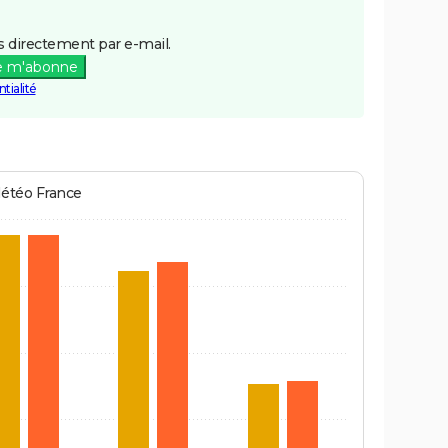
 directement par e-mail.
e m'abonne
tialité
Météo France