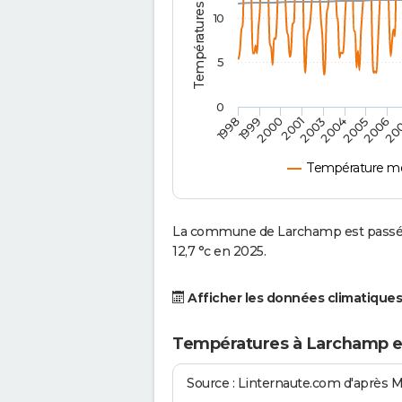
10
5
0
2000
2004
20
1999
2003
2006
1998
2001
2005
Température m
La commune de Larchamp est passée 
12,7 °c en 2025.
Afficher les données climatiques
Températures à Larchamp e
Source : Linternaute.com d'après 