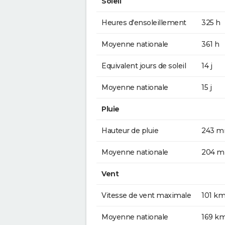
Soleil
Heures d'ensoleillement
325 h
Moyenne nationale
361 h
Equivalent jours de soleil
14 j
Moyenne nationale
15 j
Pluie
Hauteur de pluie
243 
Moyenne nationale
204 
Vent
Vitesse de vent maximale
101 km
Moyenne nationale
169 k