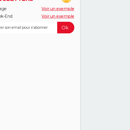
age
Voir un exemple
k-End
Voir un exemple