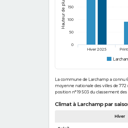
Hauteur de pluie (mm)
150
100
50
0
Hiver 2025
Prin
Larcha
La commune de Larchamp a connu 685
moyenne nationale des villes de 772 m
position n°19 503 du classement des
Climat à Larchamp par saiso
Hiver