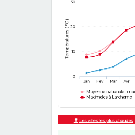
30
Températures ( °C )
20
10
0
Jan
Fev
Mar
Avr
Moyenne nationale : ma
Maximales à Larchamp
Les villes les plus chaudes