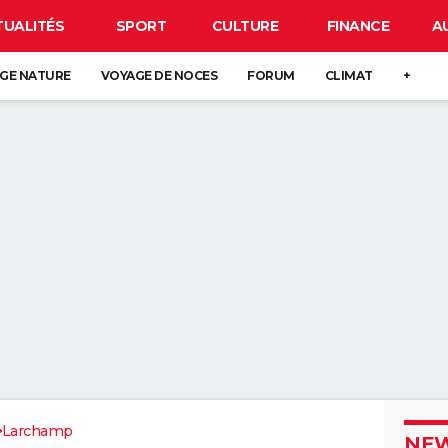
TUALITÉS
SPORT
CULTURE
FINANCE
A
GE NATURE
VOYAGE DE NOCES
FORUM
CLIMAT
+
Larchamp
NEW