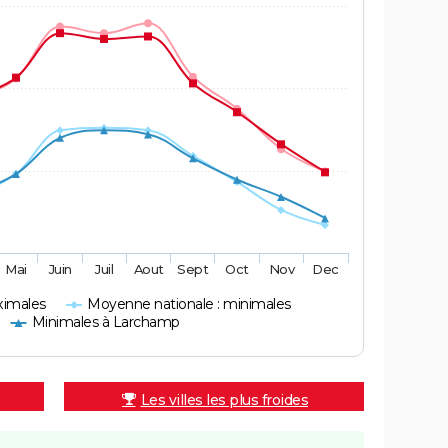
Mai
Juin
Juil
Aout
Sept
Oct
Nov
Dec
ximales
Moyenne nationale : minimales
Minimales à Larchamp
Les villes les plus froides