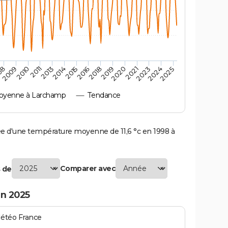
08
2011
2015
2019
2023
2010
2014
2018
2021
2025
2009
2013
2016
2020
2024
oyenne à Larchamp
Tendance
d'une température moyenne de 11,6 °c en 1998 à
Comparer avec
 de
n 2025
Météo France