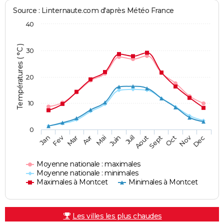
Source : Linternaute.com d'après Météo France
40
Températures ( °C )
30
20
10
0
Fev
Nov
Jan
Mar
Avr
Mai
Juin
Juil
Aout
Sept
Oct
Dec
Moyenne nationale : maximales
Moyenne nationale : minimales
Maximales à Montcet
Minimales à Montcet
Les villes les plus chaudes