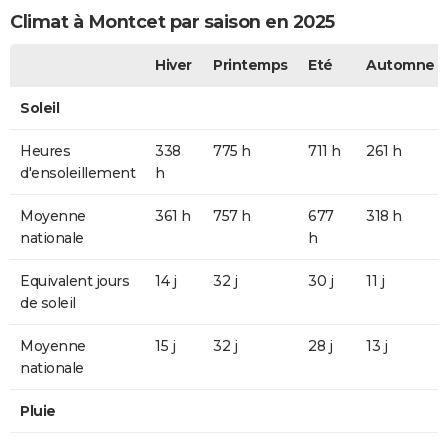
Climat à Montcet par saison en 2025
Hiver
Printemps
Eté
Automne
Soleil
Heures
338
775 h
711 h
261 h
d'ensoleillement
h
Moyenne
361 h
757 h
677
318 h
nationale
h
Equivalent jours
14 j
32 j
30 j
11 j
de soleil
Moyenne
15 j
32 j
28 j
13 j
nationale
Pluie