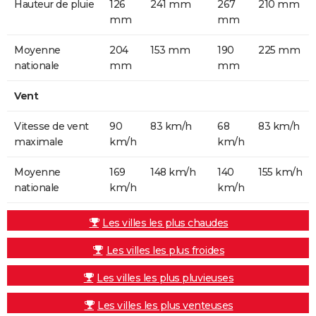
Hauteur de pluie
126
241 mm
267
210 mm
mm
mm
Moyenne
204
153 mm
190
225 mm
nationale
mm
mm
Vent
Vitesse de vent
90
83 km/h
68
83 km/h
maximale
km/h
km/h
Moyenne
169
148 km/h
140
155 km/h
nationale
km/h
km/h
Les villes les plus chaudes
Les villes les plus froides
Les villes les plus pluvieuses
Les villes les plus venteuses