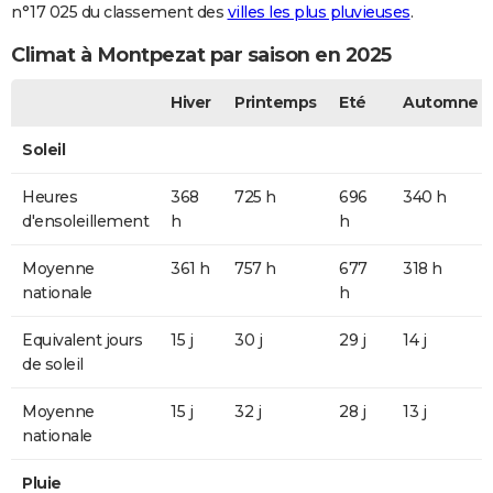
n°17 025 du classement des
villes les plus pluvieuses
.
Climat à Montpezat par saison en 2025
Hiver
Printemps
Eté
Automne
Soleil
Heures
368
725 h
696
340 h
d'ensoleillement
h
h
Moyenne
361 h
757 h
677
318 h
nationale
h
Equivalent jours
15 j
30 j
29 j
14 j
de soleil
Moyenne
15 j
32 j
28 j
13 j
nationale
Pluie