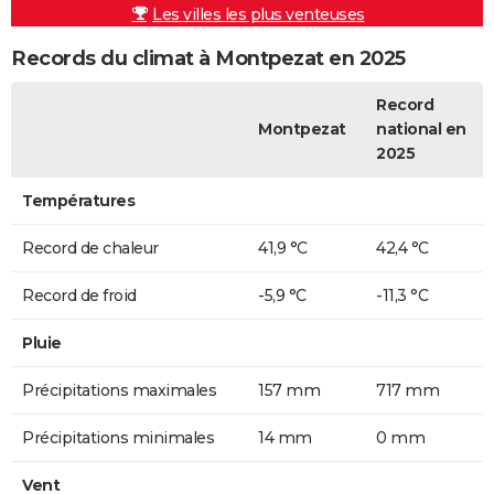
Les villes les plus venteuses
Records du climat à Montpezat en 2025
Record
Montpezat
national en
2025
Températures
Record de chaleur
41,9 °C
42,4 °C
Record de froid
-5,9 °C
-11,3 °C
Pluie
Précipitations maximales
157 mm
717 mm
Précipitations minimales
14 mm
0 mm
Vent