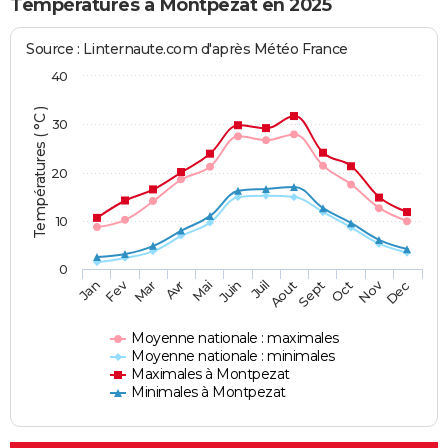
Températures à Montpezat en 2025
Source : Linternaute.com d'après Météo France
40
Températures ( °C )
30
20
10
0
Fev
Nov
Jan
Mar
Avr
Mai
Juin
Juil
Aout
Sept
Oct
Dec
Moyenne nationale : maximales
Moyenne nationale : minimales
Maximales à Montpezat
Minimales à Montpezat