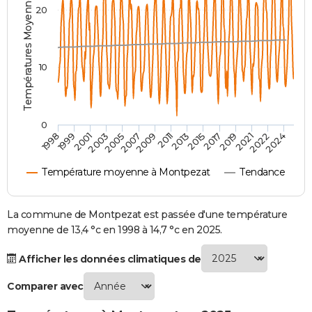
Températures Moyennes ( °C )
20
City break
Voyage de noces
Climat
Destinations
Voyage nature
Forum
+
PHOTO
GUIDES D'ACHAT
10
BONS PLANS
CARTE DE VOEUX
0
Carte Bonne année
Carte Pâques
Carte de Noël
Carte Saint-Valentin
Carte d'anniversaire
DICTIONNAIRE
2007
2021
2009
2022
1998
2011
2024
1999
2013
2001
2015
2003
2017
2005
2019
Biographies
Expressions
Dictionnaire
Citations
Proverbes
PROGRAMME TV
Température moyenne à Montpezat
Tendance
COPAINS D'AVANT
Se connecter
Collèges
Universités
Service militaire
S'inscrire
Lycées
Primaires
Entreprises
Avis de recherche
La commune de Montpezat est passée d'une température
AVIS DE DÉCÈS
moyenne de 13,4 °c en 1998 à 14,7 °c en 2025.
FORUM
Afficher les données climatiques de
Lifestyle
Sport
Television
Cinema
Bricolage
Culture
Auto
Voyage
Comparer avec