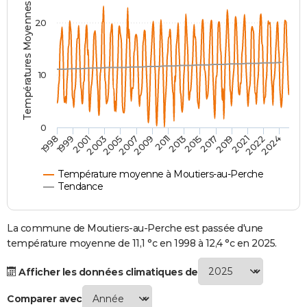
Températures Moyennes ( °C )
City break
Voyage de noces
Climat
Destinations
Voyage nature
Forum
+
PHOTO
20
GUIDES D'ACHAT
BONS PLANS
10
CARTE DE VOEUX
Carte Bonne année
Carte Pâques
Carte de Noël
Carte Saint-Valentin
Carte d'anniversaire
DICTIONNAIRE
0
2007
2021
2009
2022
1998
2011
2024
1999
2013
2001
2015
2003
2017
2005
2019
Biographies
Expressions
Dictionnaire
Citations
Proverbes
PROGRAMME TV
Température moyenne à Moutiers-au-Perche
COPAINS D'AVANT
Tendance
Se connecter
Collèges
Universités
Service militaire
S'inscrire
Lycées
Primaires
Entreprises
Avis de recherche
AVIS DE DÉCÈS
La commune de Moutiers-au-Perche est passée d'une
FORUM
température moyenne de 11,1 °c en 1998 à 12,4 °c en 2025.
Lifestyle
Sport
Television
Cinema
Bricolage
Culture
Auto
Voyage
Afficher les données climatiques de
Comparer avec