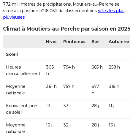
772 millimètres de précipitations. Moutiers-au-Perche se
situe à la position n°18 062 du classement des
villes les plus
pluvieuses
.
Climat à Moutiers-au-Perche par saison en 2025
Hiver
Printemps
Eté
Automne
Soleil
Heures
303
794 h
665 h
258 h
d'ensoleillement
h
Moyenne
361 h
757 h
677
318 h
nationale
h
Equivalent jours
13 j
33 j
28 j
11 j
de soleil
Moyenne
15 j
32 j
28 j
13 j
nationale