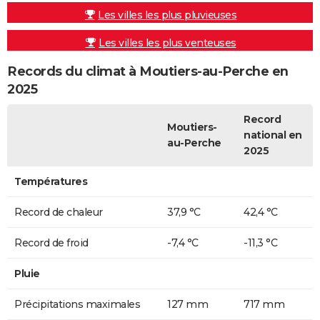
Les villes les plus pluvieuses
Les villes les plus venteuses
Records du climat à Moutiers-au-Perche en
2025
Record
Moutiers-
national en
au-Perche
2025
Températures
Record de chaleur
37,9 °C
42,4 °C
Record de froid
-7,4 °C
-11,3 °C
Pluie
Précipitations maximales
127 mm
717 mm