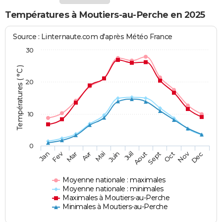
Températures à Moutiers-au-Perche en 2025
Source : Linternaute.com d'après Météo France
30
Températures ( °C )
20
10
0
Fev
Nov
Jan
Mar
Avr
Mai
Juin
Juil
Aout
Sept
Oct
Dec
Moyenne nationale : maximales
Moyenne nationale : minimales
Maximales à Moutiers-au-Perche
Minimales à Moutiers-au-Perche