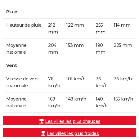
Pluie
Hauteur de pluie
212
122 mm
255
114 mm
mm
mm
Moyenne
204
153 mm
190
225 mm
nationale
mm
mm
Vent
Vitesse de vent
76
101 km/h
76
76 km/h
maximale
km/h
km/h
Moyenne
169
148 km/h
140
155 km/h
nationale
km/h
km/h
Les villes les plus chaudes
Les villes les plus froides