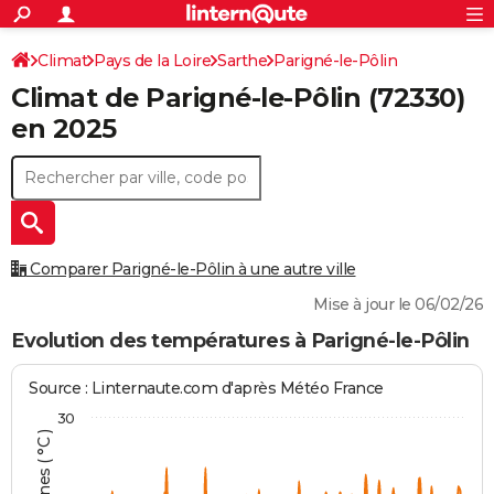
ACTUALITÉS
Connexion
S'inscrire
Climat
Pays de la Loire
Sarthe
Parigné-le-Pôlin
Rechercher
Société
Education
Villes
Politique
Faits Divers
Monde
+
SPORT
Climat de
Parigné-le-Pôlin
(72330)
Football
Cyclisme
Forum
Coupe du monde 2026
Tennis
Rugby
CULTURE
en 2025
TNT
Cinéma
Musique
Programme TV
Streaming
Sorties cinéma
+
FINANCE
Impôts
Immobilier
Banque
Crédit
Retraite
Epargne
Risques naturels par ville
Assurance
AUTO
Réserver un essai
Berlines
Forum auto
Essais
Citadines
SUV
+
HIGH-TECH
Comparer Parigné-le-Pôlin à une autre ville
Meilleur smartphone
Ordinateurs
Guide high-tech
Mobiles
Internet
Jeux vidéo
+
BRICOLAGE
Mise à jour le 06/02/26
Aménagement intérieur
Cuisine
Jardinage
+
Forum
Extérieur
Salle de bains
Rangement
Evolution des températures à Parigné-le-Pôlin
WEEK-END
Escapades
Expositions
Week-end nature
Guides de France
Patrimoine
Musées
+
LIFESTYLE
Source : Linternaute.com d'après Météo France
30
Bien-être
Mode
+
Art de vivre
Loisirs
Modes de vie
SANTE
Guide de la santé
Médicaments
+
Alimentation
Maladies
Sommeil
VOYAGE