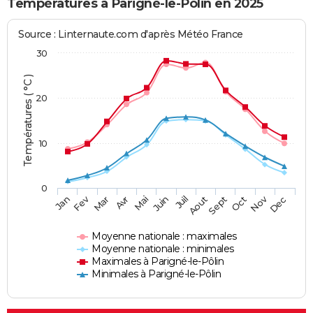
Températures à Parigné-le-Pôlin en 2025
Source : Linternaute.com d'après Météo France
30
Températures ( °C )
20
10
0
Fev
Nov
Jan
Mar
Avr
Mai
Juin
Juil
Aout
Sept
Oct
Dec
Moyenne nationale : maximales
Moyenne nationale : minimales
Maximales à Parigné-le-Pôlin
Minimales à Parigné-le-Pôlin