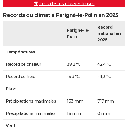
Les villes les plus venteuses
Records du climat à Parigné-le-Pôlin en 2025
Record
Parigné-le-
national en
Pôlin
2025
Températures
Record de chaleur
38,2 °C
42,4 °C
Record de froid
-6,3 °C
-11,3 °C
Pluie
Précipitations maximales
133 mm
717 mm
Précipitations minimales
16 mm
0 mm
Vent