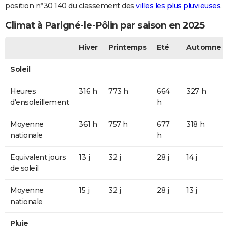
position n°30 140 du classement des
villes les plus pluvieuses
.
Climat à Parigné-le-Pôlin par saison en 2025
Hiver
Printemps
Eté
Automne
Soleil
Heures
316 h
773 h
664
327 h
d'ensoleillement
h
Moyenne
361 h
757 h
677
318 h
nationale
h
Equivalent jours
13 j
32 j
28 j
14 j
de soleil
Moyenne
15 j
32 j
28 j
13 j
nationale
Pluie