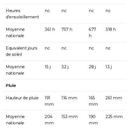
Heures
nc
nc
nc
nc
d'ensoleillement
Moyenne
361 h
757 h
677
318 h
nationale
h
Equivalent jours
nc
nc
nc
nc
de soleil
Moyenne
15 j
32 j
28 j
13 j
nationale
Pluie
Hauteur de pluie
191
116 mm
165
261 mm
mm
mm
Moyenne
204
153 mm
190
225 mm
nationale
mm
mm