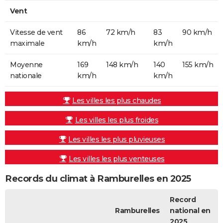
Vent
Vitesse de vent
86
72 km/h
83
90 km/h
maximale
km/h
km/h
Moyenne
169
148 km/h
140
155 km/h
nationale
km/h
km/h
Les villes les plus chaudes
Les villes les plus froides
Les villes les plus pluvieuses
Les villes les plus venteuses
Records du climat à Ramburelles en 2025
Record
Ramburelles
national en
2025