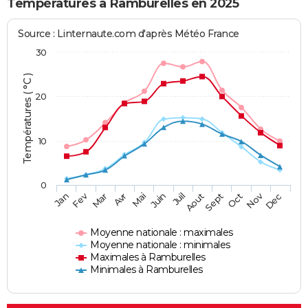
Températures à Ramburelles en 2025
Source : Linternaute.com d'après Météo France
30
Températures ( °C )
20
10
0
Fev
Nov
Jan
Mar
Avr
Mai
Juin
Juil
Aout
Sept
Oct
Dec
Moyenne nationale : maximales
Moyenne nationale : minimales
Maximales à Ramburelles
Minimales à Ramburelles