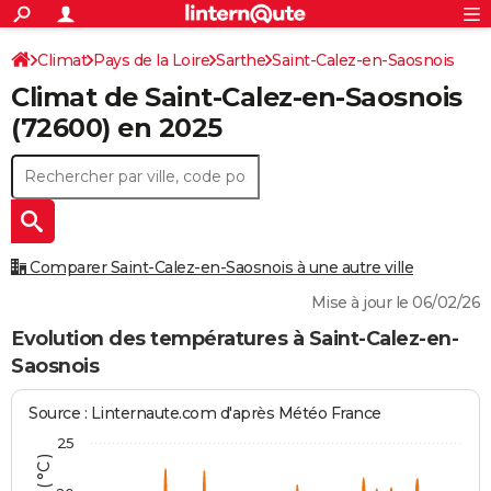
ACTUALITÉS
Connexion
S'inscrire
Climat
Pays de la Loire
Sarthe
Saint-Calez-en-Saosnois
Rechercher
Société
Education
Villes
Politique
Faits Divers
Monde
+
SPORT
Climat de
Saint-Calez-en-Saosnois
Football
Cyclisme
Forum
Coupe du monde 2026
Tennis
Rugby
CULTURE
(72600) en 2025
TNT
Cinéma
Musique
Programme TV
Streaming
Sorties cinéma
+
FINANCE
Impôts
Immobilier
Banque
Crédit
Retraite
Epargne
Risques naturels par ville
Assurance
AUTO
Réserver un essai
Berlines
Forum auto
Essais
Citadines
SUV
+
HIGH-TECH
Comparer Saint-Calez-en-Saosnois à une autre ville
Meilleur smartphone
Ordinateurs
Guide high-tech
Mobiles
Internet
Jeux vidéo
+
BRICOLAGE
Mise à jour le 06/02/26
Aménagement intérieur
Cuisine
Jardinage
+
Forum
Extérieur
Salle de bains
Rangement
Evolution des températures à Saint-Calez-en-
WEEK-END
Saosnois
Escapades
Expositions
Week-end nature
Guides de France
Patrimoine
Musées
+
LIFESTYLE
Source : Linternaute.com d'après Météo France
Bien-être
Mode
+
Art de vivre
Loisirs
Modes de vie
SANTE
25
Guide de la santé
Médicaments
+
Alimentation
Maladies
Sommeil
VOYAGE