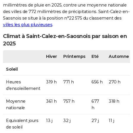
millimètres de pluie en 2025, contre une moyenne nationale
des villes de 772 millimètres de précipitations. Saint-Calez-en-
Saosnois se situe à la position n°22 575 du classement des
villes les plus pluvieuses
.
Climat à Saint-Calez-en-Saosnois par saison en
2025
Hiver
Printemps
Eté
Automne
Soleil
Heures
319 h
771 h
656 h
270 h
d'ensoleillement
Moyenne
361 h
757 h
677
318 h
nationale
h
Equivalent jours
13 j
32 j
27 j
11 j
de soleil