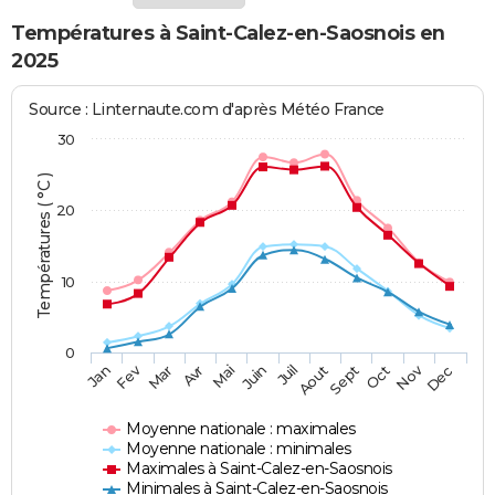
Températures à Saint-Calez-en-Saosnois en
2025
Source : Linternaute.com d'après Météo France
30
Températures ( °C )
20
10
0
Fev
Nov
Jan
Mar
Avr
Mai
Juin
Juil
Aout
Sept
Oct
Dec
Moyenne nationale : maximales
Moyenne nationale : minimales
Maximales à Saint-Calez-en-Saosnois
Minimales à Saint-Calez-en-Saosnois