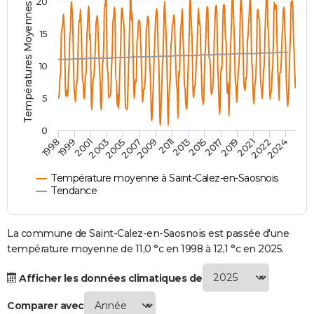
Températures Moyennes ( °C )
20
City break
Voyage de noces
Climat
Destinations
Voyage nature
Forum
+
PHOTO
15
GUIDES D'ACHAT
10
BONS PLANS
5
CARTE DE VOEUX
Carte Bonne année
Carte Pâques
Carte de Noël
Carte Saint-Valentin
Carte d'anniversaire
DICTIONNAIRE
0
2007
2021
2009
2022
1998
2011
2024
1999
2013
2001
2015
2003
2017
2005
2019
Biographies
Expressions
Dictionnaire
Citations
Proverbes
PROGRAMME TV
Température moyenne à Saint-Calez-en-Saosnois
COPAINS D'AVANT
Tendance
Se connecter
Collèges
Universités
Service militaire
S'inscrire
Lycées
Primaires
Entreprises
Avis de recherche
AVIS DE DÉCÈS
La commune de Saint-Calez-en-Saosnois est passée d'une
FORUM
température moyenne de 11,0 °c en 1998 à 12,1 °c en 2025.
Lifestyle
Sport
Television
Cinema
Bricolage
Culture
Auto
Voyage
Afficher les données climatiques de
Comparer avec