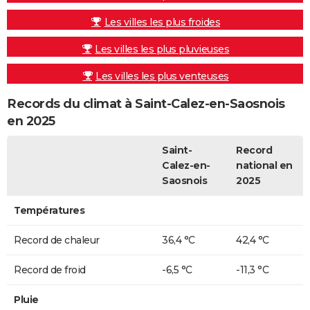
Les villes les plus froides
Les villes les plus pluvieuses
Les villes les plus venteuses
Records du climat à Saint-Calez-en-Saosnois
en 2025
Saint-
Record
Calez-en-
national en
Saosnois
2025
Températures
Record de chaleur
36,4 °C
42,4 °C
Record de froid
-6,5 °C
-11,3 °C
Pluie