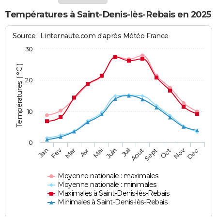
Températures à Saint-Denis-lès-Rebais en 2025
Source : Linternaute.com d'après Météo France
30
Températures ( °C )
20
10
0
Fev
Nov
Jan
Mar
Avr
Mai
Juin
Juil
Aout
Sept
Oct
Dec
Moyenne nationale : maximales
Moyenne nationale : minimales
Maximales à Saint-Denis-lès-Rebais
Minimales à Saint-Denis-lès-Rebais