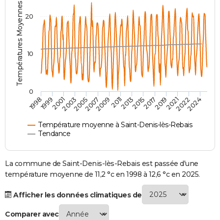
Températures Moyennes ( °C )
City break
Voyage de noces
Climat
Destinations
Voyage nature
Forum
+
PHOTO
20
GUIDES D'ACHAT
BONS PLANS
10
CARTE DE VOEUX
Carte Bonne année
Carte Pâques
Carte de Noël
Carte Saint-Valentin
Carte d'anniversaire
DICTIONNAIRE
0
2007
2021
2009
2022
1998
2011
2024
1999
2013
2001
2015
2003
2017
2005
2019
Biographies
Expressions
Dictionnaire
Citations
Proverbes
PROGRAMME TV
Température moyenne à Saint-Denis-lès-Rebais
COPAINS D'AVANT
Tendance
Se connecter
Collèges
Universités
Service militaire
S'inscrire
Lycées
Primaires
Entreprises
Avis de recherche
AVIS DE DÉCÈS
La commune de Saint-Denis-lès-Rebais est passée d'une
FORUM
température moyenne de 11,2 °c en 1998 à 12,6 °c en 2025.
Lifestyle
Sport
Television
Cinema
Bricolage
Culture
Auto
Voyage
Afficher les données climatiques de
Comparer avec