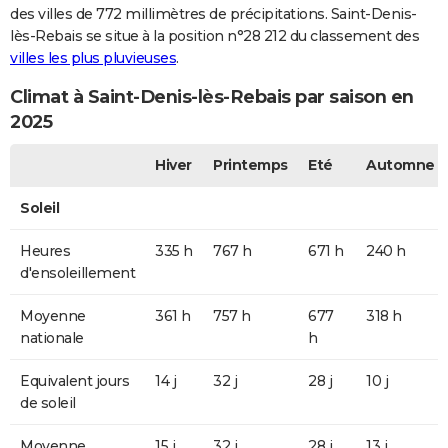
des villes de 772 millimètres de précipitations. Saint-Denis-
lès-Rebais se situe à la position n°28 212 du classement des
villes les plus pluvieuses
.
Climat à Saint-Denis-lès-Rebais par saison en
2025
Hiver
Printemps
Eté
Automne
Soleil
Heures
335 h
767 h
671 h
240 h
d'ensoleillement
Moyenne
361 h
757 h
677
318 h
nationale
h
Equivalent jours
14 j
32 j
28 j
10 j
de soleil
Moyenne
15 j
32 j
28 j
13 j