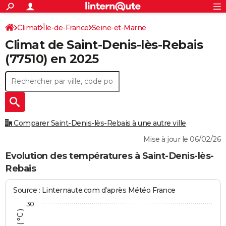
ACTUALITÉS
Connexion
S'inscrire
Climat
Île-de-France
Seine-et-Marne
Rechercher
Société
Education
Villes
Politique
Faits Divers
Monde
+
SPORT
Climat de
Saint-Denis-lès-Rebais
Saint-Denis-lès-Rebais
Football
Cyclisme
Forum
Coupe du monde 2026
Tennis
Rugby
CULTURE
(77510) en 2025
TNT
Cinéma
Musique
Programme TV
Streaming
Sorties cinéma
+
FINANCE
Impôts
Immobilier
Banque
Crédit
Retraite
Epargne
Risques naturels par ville
Assurance
AUTO
Réserver un essai
Berlines
Forum auto
Essais
Citadines
SUV
+
HIGH-TECH
Comparer Saint-Denis-lès-Rebais à une autre ville
Meilleur smartphone
Ordinateurs
Guide high-tech
Mobiles
Internet
Jeux vidéo
+
BRICOLAGE
Mise à jour le 06/02/26
Aménagement intérieur
Cuisine
Jardinage
+
Forum
Extérieur
Salle de bains
Rangement
Evolution des températures à Saint-Denis-lès-
WEEK-END
Rebais
Escapades
Expositions
Week-end nature
Guides de France
Patrimoine
Musées
+
LIFESTYLE
Source : Linternaute.com d'après Météo France
Bien-être
Mode
+
Art de vivre
Loisirs
Modes de vie
SANTE
30
Guide de la santé
Médicaments
+
Alimentation
Maladies
Sommeil
VOYAGE