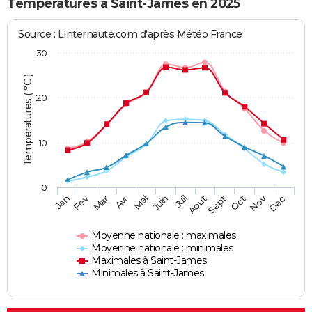
Températures à Saint-James en 2025
Source : Linternaute.com d'après Météo France
30
Températures ( °C )
20
10
0
Fev
Nov
Jan
Mar
Avr
Mai
Juin
Juil
Aout
Sept
Oct
Dec
Moyenne nationale : maximales
Moyenne nationale : minimales
Maximales à Saint-James
Minimales à Saint-James