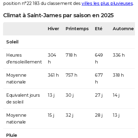
position n°22 183 du classement des
villes les plus pluvieuses
.
Climat à Saint-James par saison en 2025
Hiver
Printemps
Eté
Automne
Soleil
Heures
304
718 h
649
336 h
d'ensoleillement
h
h
Moyenne
361 h
757 h
677
318 h
nationale
h
Equivalent jours
13 j
30 j
27 j
14 j
de soleil
Moyenne
15 j
32 j
28 j
13 j
nationale
Pluie