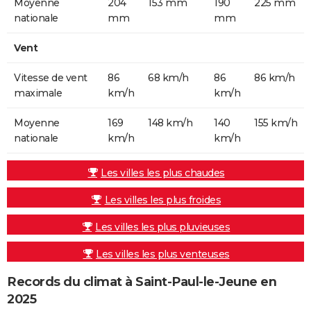
Moyenne
204
153 mm
190
225 mm
nationale
mm
mm
Vent
Vitesse de vent
86
68 km/h
86
86 km/h
maximale
km/h
km/h
Moyenne
169
148 km/h
140
155 km/h
nationale
km/h
km/h
Les villes les plus chaudes
Les villes les plus froides
Les villes les plus pluvieuses
Les villes les plus venteuses
Records du climat à Saint-Paul-le-Jeune en
2025