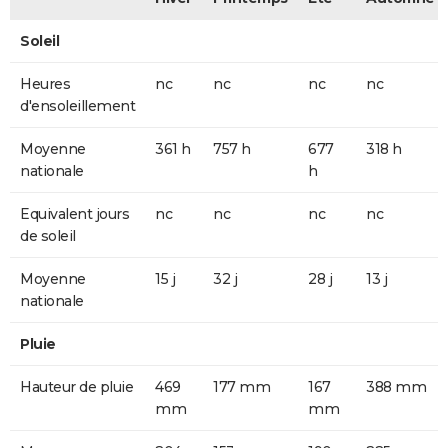
Soleil
Heures
nc
nc
nc
nc
d'ensoleillement
Moyenne
361 h
757 h
677
318 h
nationale
h
Equivalent jours
nc
nc
nc
nc
de soleil
Moyenne
15 j
32 j
28 j
13 j
nationale
Pluie
Hauteur de pluie
469
177 mm
167
388 mm
mm
mm