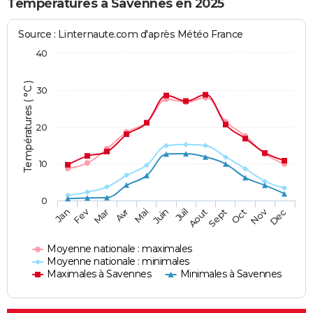
Températures à Savennes en 2025
Source : Linternaute.com d'après Météo France
40
Températures ( °C )
30
20
10
0
Fev
Nov
Jan
Mar
Avr
Mai
Juin
Juil
Aout
Sept
Oct
Dec
Moyenne nationale : maximales
Moyenne nationale : minimales
Maximales à Savennes
Minimales à Savennes