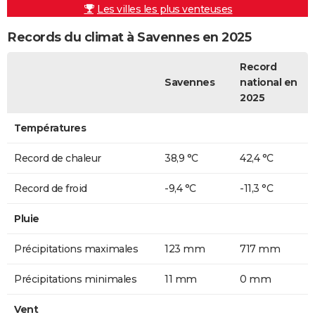
Les villes les plus venteuses
Records du climat à Savennes en 2025
Record
Savennes
national en
2025
Températures
Record de chaleur
38,9 °C
42,4 °C
Record de froid
-9,4 °C
-11,3 °C
Pluie
Précipitations maximales
123 mm
717 mm
Précipitations minimales
11 mm
0 mm
Vent