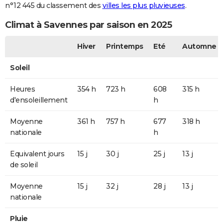
n°12 445 du classement des
villes les plus pluvieuses
.
Climat à Savennes par saison en 2025
Hiver
Printemps
Eté
Automne
Soleil
Heures
354 h
723 h
608
315 h
d'ensoleillement
h
Moyenne
361 h
757 h
677
318 h
nationale
h
Equivalent jours
15 j
30 j
25 j
13 j
de soleil
Moyenne
15 j
32 j
28 j
13 j
nationale
Pluie