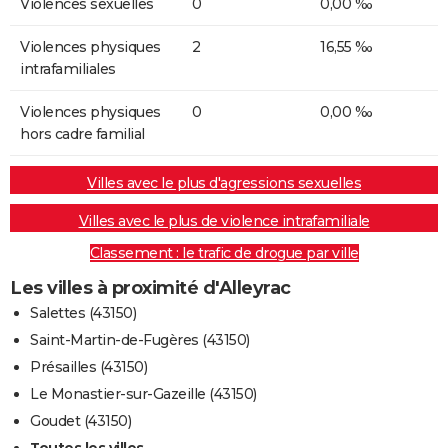
Violences sexuelles
0
0,00 ‰
Violences physiques
2
16,55 ‰
intrafamiliales
Violences physiques
0
0,00 ‰
hors cadre familial
Villes avec le plus d'agressions sexuelles
Villes avec le plus de violence intrafamiliale
Classement : le trafic de drogue par ville
Les villes à proximité d'Alleyrac
Salettes (43150)
Saint-Martin-de-Fugères (43150)
Présailles (43150)
Le Monastier-sur-Gazeille (43150)
Goudet (43150)
Toutes les villes