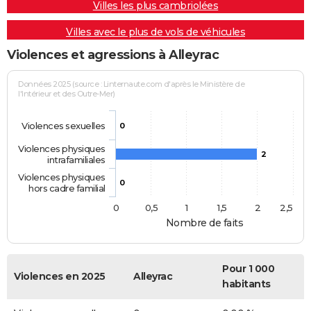
Villes les plus cambriolées
Villes avec le plus de vols de véhicules
Violences et agressions à Alleyrac
Données 2025 (source : Linternaute.com d'après le Ministère de
l'Intérieur et des Outre-Mer)
Violences sexuelles
0
Violences physiques
2
intrafamiliales
Violences physiques
0
hors cadre familial
0
0,5
1
1,5
2
2,5
Nombre de faits
Pour 1 000
Violences en 2025
Alleyrac
habitants