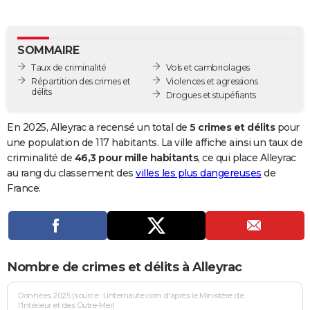
City break
Voyage de noces
Climat
Destinations
Voyage nature
Forum
+
PHOTO
GUIDES D'ACHAT
SOMMAIRE
Taux de criminalité
Vols et cambriolages
BONS PLANS
Répartition des crimes et
Violences et agressions
délits
Drogues et stupéfiants
CARTE DE VOEUX
Carte Bonne année
Carte Pâques
Carte de Noël
Carte Saint-Valentin
Carte d'anniversaire
En 2025, Alleyrac a recensé un total de
5 crimes et délits
pour
DICTIONNAIRE
une population de 117 habitants. La ville affiche ainsi un taux de
Biographies
Expressions
Dictionnaire
Citations
Proverbes
criminalité de
46,3 pour mille habitants
, ce qui place Alleyrac
PROGRAMME TV
au rang du classement des
villes les plus dangereuses
de
COPAINS D'AVANT
France.
Se connecter
Collèges
Universités
Service militaire
S'inscrire
Lycées
Primaires
Entreprises
Avis de recherche
AVIS DE DÉCÈS
FORUM
Nombre de crimes et délits à Alleyrac
Lifestyle
Sport
Television
Cinema
Bricolage
Culture
Auto
Voyage
Données 2025 (source : Linternaute.com d'après le Ministère de
l'Intérieur et des Outre-Mer)