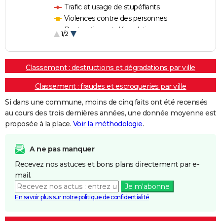
Trafic et usage de stupéfiants
Violences contre des personnes
Destructions et dégradations
1/2
Escroqueries et fraudes
Classement : destructions et dégradations par ville
Classement : fraudes et escroqueries par ville
Si dans une commune, moins de cinq faits ont été recensés
au cours des trois dernières années, une donnée moyenne est
proposée à la place.
Voir la méthodologie
.
A ne pas manquer
Recevez nos astuces et bons plans directement par e-
mail.
Je m'abonne
En savoir plus sur notre politique de confidentialité