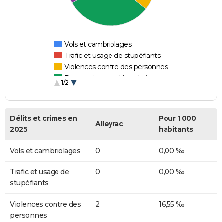
Vols et cambriolages
Trafic et usage de stupéfiants
Violences contre des personnes
Destructions et dégradations
1/2
Escroqueries et fraudes
Délits et crimes en
Pour 1 000
Alleyrac
2025
habitants
Vols et cambriolages
0
0,00 ‰
Trafic et usage de
0
0,00 ‰
stupéfiants
Violences contre des
2
16,55 ‰
personnes