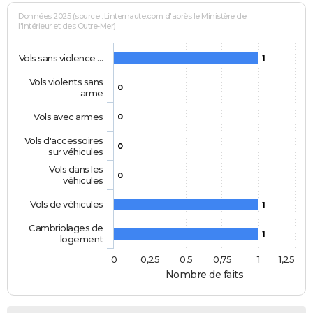
Données 2025 (source : Linternaute.com d'après le Ministère de
l'Intérieur et des Outre-Mer)
Vols sans violence …
1
Vols violents sans
0
arme
Vols avec armes
0
Vols d'accessoires
0
sur véhicules
Vols dans les
0
véhicules
Vols de véhicules
1
Cambriolages de
1
logement
0
0,25
0,5
0,75
1
1,25
Nombre de faits