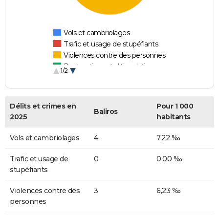
Vols et cambriolages
Trafic et usage de stupéfiants
Violences contre des personnes
Destructions et dégradations
1/2
Escroqueries et fraudes
Délits et crimes en
Pour 1 000
Baliros
2025
habitants
Vols et cambriolages
4
7,22 ‰
Trafic et usage de
0
0,00 ‰
stupéfiants
Violences contre des
3
6,23 ‰
personnes