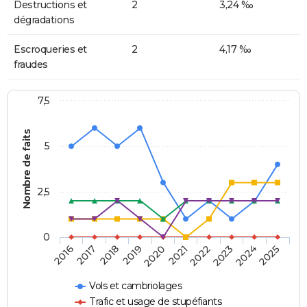
Destructions et
2
3,24 ‰
dégradations
Escroqueries et
2
4,17 ‰
fraudes
7,5
Nombre de faits
5
2,5
0
2018
2023
2020
2025
2017
2022
2019
2024
2016
2021
Vols et cambriolages
Trafic et usage de stupéfiants