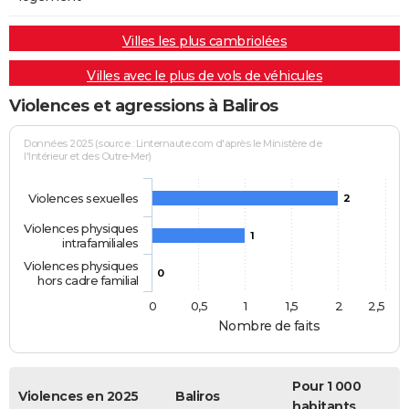
Villes les plus cambriolées
Villes avec le plus de vols de véhicules
Violences et agressions à Baliros
Données 2025 (source : Linternaute.com d'après le Ministère de
l'Intérieur et des Outre-Mer)
Violences sexuelles
2
Violences physiques
1
intrafamiliales
Violences physiques
0
hors cadre familial
0
0,5
1
1,5
2
2,5
Nombre de faits
Pour 1 000
Violences en 2025
Baliros
habitants