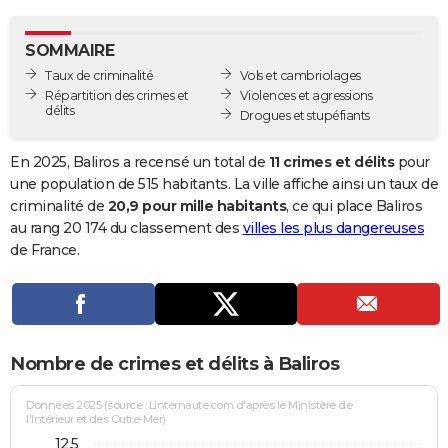
City break
Voyage de noces
Climat
Destinations
Voyage nature
Forum
+
PHOTO
SOMMAIRE
GUIDES D'ACHAT
Taux de criminalité
Vols et cambriolages
Répartition des crimes et
Violences et agressions
BONS PLANS
délits
Drogues et stupéfiants
CARTE DE VOEUX
En 2025, Baliros a recensé un total de
11 crimes et délits
pour
Carte Bonne année
Carte Pâques
Carte de Noël
Carte Saint-Valentin
Carte d'anniversaire
une population de 515 habitants. La ville affiche ainsi un taux de
DICTIONNAIRE
criminalité de
20,9 pour mille habitants
, ce qui place Baliros
Biographies
Expressions
Dictionnaire
Citations
Proverbes
au rang 20 174 du classement des
villes les plus dangereuses
PROGRAMME TV
de France.
COPAINS D'AVANT
Se connecter
Collèges
Universités
Service militaire
S'inscrire
Lycées
Primaires
Entreprises
Avis de recherche
AVIS DE DÉCÈS
FORUM
Nombre de crimes et délits à Baliros
Lifestyle
Sport
Television
Cinema
Bricolage
Culture
Auto
Voyage
Données 2025 (source : Linternaute.com d'après le Ministère de
l'Intérieur et des Outre-Mer)
12,5